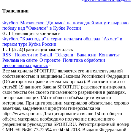
Трансляции
Футбол
.
Московское "Динамо" на последней минуте вырвало
победу над "Факелом" в Кубке России
0
:
1
Трансляция закончилась
Футбол
.
"Краснодар" в серии пенальти обыграл "Ахмат" в
первом туре Кубка России
1
:
1
(
5
:
4
)
Трансляция закончилась
RSS
·
Новости по E-mail
·
Telegram
·
Вакансии
·
Контакты
·
Реклама на сайте
·
О проекте
·
Политика обработки
персональных данных
·
Все материалы SPORT.RU являются его интеллектуальной
собственностью и защищены Законом Российской Федерации
(Об авторском праве и смежных правах). В соответствии со
статьёй 19 данного Закона SPORT.RU разрешает цитировать
свои тексты без своего письменного разрешения в размерах,
не превышающих 1/4 от общего объёма цитируемого
материала. При цитировании материалов обязательна хорошо
заметная, выделенная шрифтом гиперссылка на
https://www.sport.ru. Для цитирования свыше 1/4 от общего
объёма материала необходимо получение письменного
разрешения руководства SPORT.RU. Регистрационный номер
СМИ ЭЛ №ФС77-72594 от 04.04.2018. Выдано Федеральной