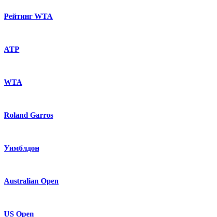
Рейтинг WTA
ATP
WTA
Roland Garros
Уимблдон
Australian Open
US Open