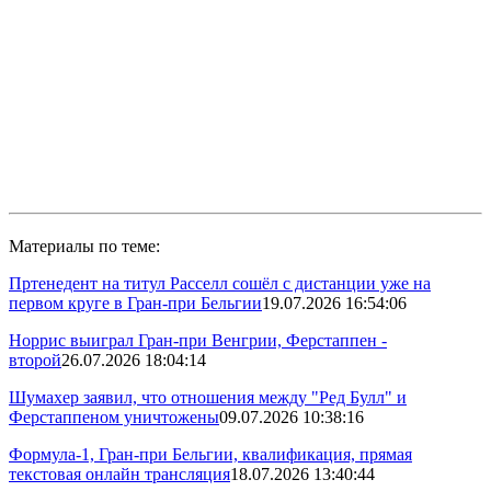
Материалы по теме:
Пртенедент на титул Расселл сошёл с дистанции уже на
первом круге в Гран-при Бельгии
19.07.2026 16:54:06
Норрис выиграл Гран-при Венгрии, Ферстаппен -
второй
26.07.2026 18:04:14
Шумахер заявил, что отношения между "Ред Булл" и
Ферстаппеном уничтожены
09.07.2026 10:38:16
Формула-1, Гран-при Бельгии, квалификация, прямая
текстовая онлайн трансляция
18.07.2026 13:40:44