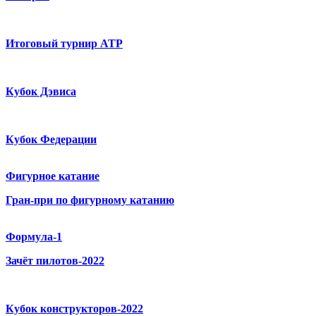
Итоговый турнир ATP
Кубок Дэвиса
Кубок Федерации
Фигурное катание
Гран-при по фигурному катанию
Формула-1
Зачёт пилотов-2022
Кубок конструкторов-2022