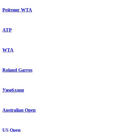
Рейтинг WTA
ATP
WTA
Roland Garros
Уимблдон
Australian Open
US Open