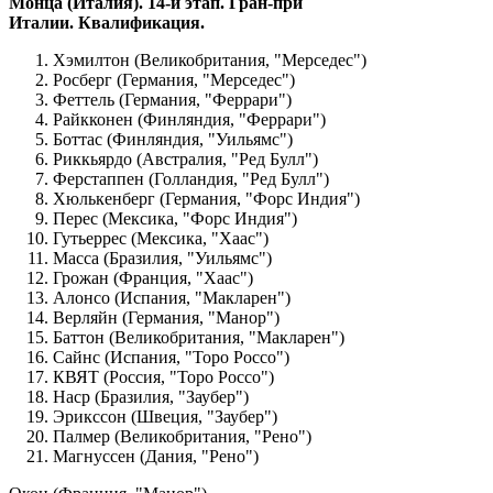
Монца (Италия). 14-й этап. Гран-при
Италии. Квалификация.
Хэмилтон (Великобритания, "Мерседес")
Росберг (Германия, "Мерседес")
Феттель (Германия, "Феррари")
Райкконен (Финляндия, "Феррари")
Боттас (Финляндия, "Уильямс")
Риккьярдо (Австралия, "Ред Булл")
Ферстаппен (Голландия, "Ред Булл")
Хюлькенберг (Германия, "Форс Индия")
Перес (Мексика, "Форс Индия")
Гутьеррес (Мексика, "Хаас")
Масса (Бразилия, "Уильямс")
Грожан (Франция, "Хаас")
Алонсо (Испания, "Макларен")
Верляйн (Германия, "Манор")
Баттон (Великобритания, "Макларен")
Сайнс (Испания, "Торо Россо")
КВЯТ (Россия, "Торо Россо")
Наср (Бразилия, "Заубер")
Эрикссон (Швеция, "Заубер")
Палмер (Великобритания, "Рено")
Магнуссен (Дания, "Рено")