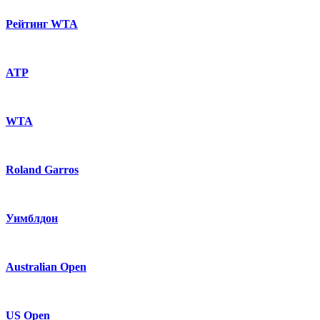
Рейтинг WTA
ATP
WTA
Roland Garros
Уимблдон
Australian Open
US Open