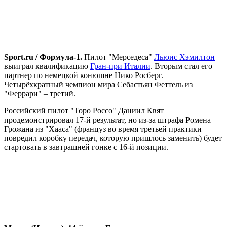
Sport.ru / Формула-1.
Пилот "Мерседеса"
Льюис Хэмилтон
выиграл квалификацию
Гран-при Италии
. Вторым стал его
партнер по немецкой конюшне Нико Росберг.
Четырёхкратный чемпион мира Себастьян Феттель из
"Феррари" – третий.
Российский пилот "Торо Россо" Даниил Квят
продемонстрировал 17-й результат, но из-за штрафа Ромена
Грожана из "Хааса" (француз во время третьей практики
повредил коробку передач, которую пришлось заменить) будет
стартовать в завтрашней гонке с 16-й позиции.