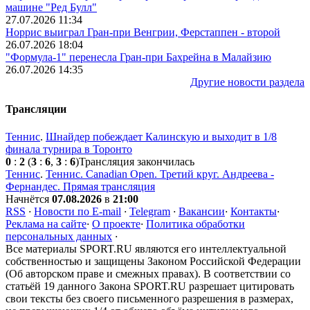
машине "Ред Булл"
27.07.2026 11:34
Норрис выиграл Гран-при Венгрии, Ферстаппен - второй
26.07.2026 18:04
"Формула-1" перенесла Гран-при Бахрейна в Малайзию
26.07.2026 14:35
Другие новости раздела
Трансляции
Теннис
.
Шнайдер побеждает Калинскую и выходит в 1/8
финала турнира в Торонто
0
:
2
(
3
:
6
,
3
:
6
)
Трансляция закончилась
Теннис
.
Теннис. Canadian Open. Третий круг. Андреева -
Фернандес. Прямая трансляция
Начнётся
07.08.2026
в
21:00
RSS
·
Новости по E-mail
·
Telegram
·
Вакансии
·
Контакты
·
Реклама на сайте
·
О проекте
·
Политика обработки
персональных данных
·
Все материалы SPORT.RU являются его интеллектуальной
собственностью и защищены Законом Российской Федерации
(Об авторском праве и смежных правах). В соответствии со
статьёй 19 данного Закона SPORT.RU разрешает цитировать
свои тексты без своего письменного разрешения в размерах,