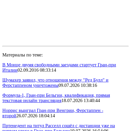
Материалы по теме:
В Монце двумя свободными заездами стартует Гран-при
Италии
02.09.2016 08:33:14
Шумахер заявил, что отношения между "Ред Булл" и
Ферстаппеном уничтожены
09.07.2026 10:38:16
Формула-1, Гран-при Бельгии, квалификация, прямая
текстовая онлайн трансляция
18.07.2026 13:40:44
Норрис выиграл Гран-при Венгрии, Ферстаппен -
второй
26.07.2026 18:04:14
Пртенедент на титул Расселл сошёл с дистанции уже на
первом круге в Гран-при Бельгии
19.07.2026 16:54:06