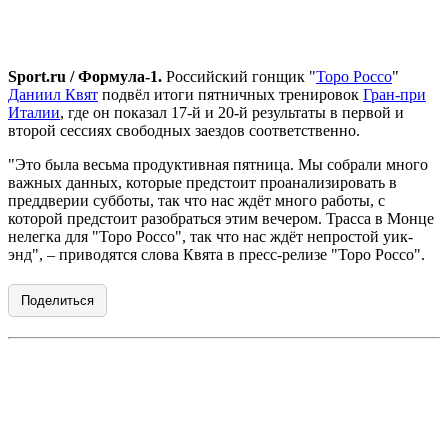
Sport
.
ru
/
Формула-1.
Российский гонщик "
Торо Россо
"
Даниил Квят
подвёл итоги пятничных тренировок
Гран-при
Италии
, где он показал 17-й и 20-й результаты в первой и
второй сессиях свободных заездов соответственно.
"Это была весьма продуктивная пятница. Мы собрали много
важных данных, которые предстоит проанализировать в
преддверии субботы, так что нас ждёт много работы, с
которой предстоит разобраться этим вечером. Трасса в Монце
нелегка для "Торо Россо", так что нас ждёт непростой уик-
энд", – приводятся слова Квята в пресс-релизе "Торо Россо".
Поделиться