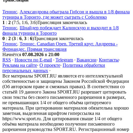
Теннис
.
Александрова обыграла Гибсон и вышла в 1/8 финала
турнира в Торонто, где может сыграть с Соболенко
1
:
2
(7:5, 1:6, 3:6)
Трансляция закончилась
Теннис
.
Шнайдер побеждает Калинскую и выходит в 1/8
финала турнира в Торонто
0
:
2
(
3
:
6
,
3
:
6
)
Трансляция закончилась
Теннис
.
Теннис. Canadian Open. Третий круг. Андреева -
Фернандес. Прямая трансляция
Начнётся
07.08.2026
в
21:00
RSS
·
Новости по E-mail
·
Telegram
·
Вакансии
·
Контакты
·
Реклама на сайте
·
О проекте
·
Политика обработки
персональных данных
·
Все материалы SPORT.RU являются его интеллектуальной
собственностью и защищены Законом Российской Федерации
(Об авторском праве и смежных правах). В соответствии со
статьёй 19 данного Закона SPORT.RU разрешает цитировать
свои тексты без своего письменного разрешения в размерах,
не превышающих 1/4 от общего объёма цитируемого
материала. При цитировании материалов обязательна хорошо
заметная, выделенная шрифтом гиперссылка на
https://www.sport.ru. Для цитирования свыше 1/4 от общего
объёма материала необходимо получение письменного
разрешения руководства SPORT.RU. Регистрационный номер