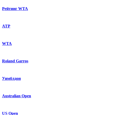
Рейтинг WTA
ATP
WTA
Roland Garros
Уимблдон
Australian Open
US Open