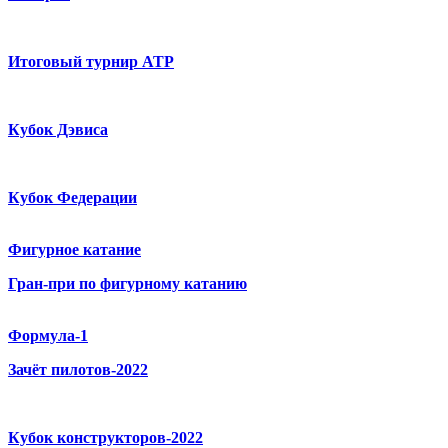
Итоговый турнир ATP
Кубок Дэвиса
Кубок Федерации
Фигурное катание
Гран-при по фигурному катанию
Формула-1
Зачёт пилотов-2022
Кубок конструкторов-2022