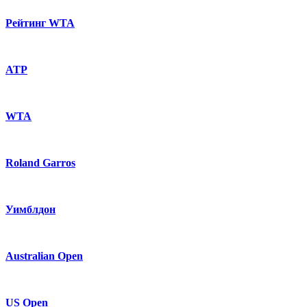
Рейтинг WTA
ATP
WTA
Roland Garros
Уимблдон
Australian Open
US Open