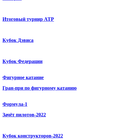
Итоговый турнир ATP
Кубок Дэвиса
Кубок Федерации
Фигурное катание
Гран-при по фигурному катанию
Формула-1
Зачёт пилотов-2022
Кубок конструкторов-2022