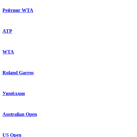
Рейтинг WTA
ATP
WTA
Roland Garros
Уимблдон
Australian Open
US Open