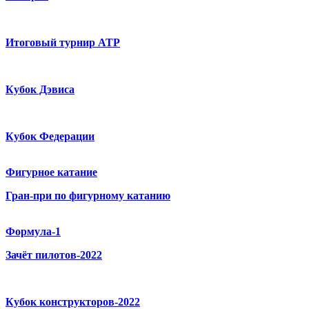
Итоговый турнир ATP
Кубок Дэвиса
Кубок Федерации
Фигурное катание
Гран-при по фигурному катанию
Формула-1
Зачёт пилотов-2022
Кубок конструкторов-2022