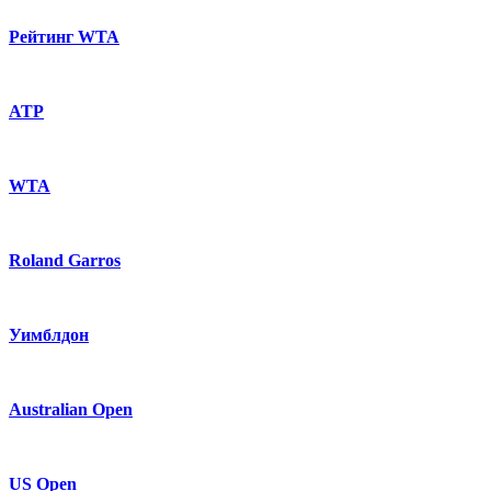
Рейтинг WTA
ATP
WTA
Roland Garros
Уимблдон
Australian Open
US Open