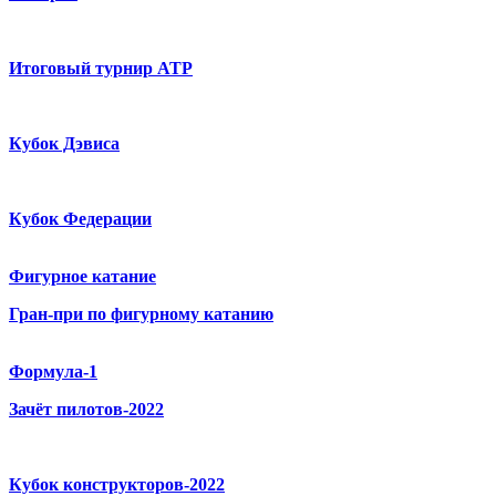
Итоговый турнир ATP
Кубок Дэвиса
Кубок Федерации
Фигурное катание
Гран-при по фигурному катанию
Формула-1
Зачёт пилотов-2022
Кубок конструкторов-2022