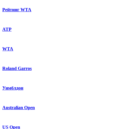
Рейтинг WTA
ATP
WTA
Roland Garros
Уимблдон
Australian Open
US Open