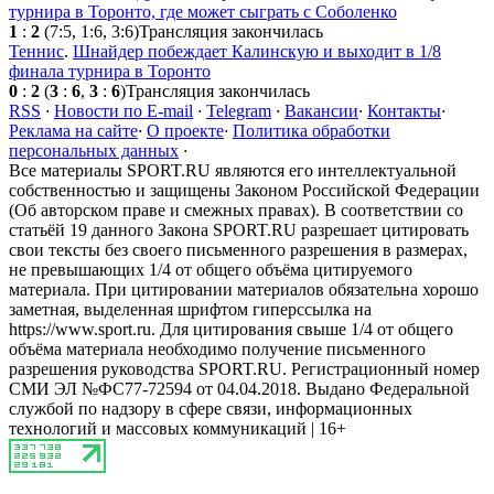
турнира в Торонто, где может сыграть с Соболенко
1
:
2
(7:5, 1:6, 3:6)
Трансляция закончилась
Теннис
.
Шнайдер побеждает Калинскую и выходит в 1/8
финала турнира в Торонто
0
:
2
(
3
:
6
,
3
:
6
)
Трансляция закончилась
RSS
·
Новости по E-mail
·
Telegram
·
Вакансии
·
Контакты
·
Реклама на сайте
·
О проекте
·
Политика обработки
персональных данных
·
Все материалы SPORT.RU являются его интеллектуальной
собственностью и защищены Законом Российской Федерации
(Об авторском праве и смежных правах). В соответствии со
статьёй 19 данного Закона SPORT.RU разрешает цитировать
свои тексты без своего письменного разрешения в размерах,
не превышающих 1/4 от общего объёма цитируемого
материала. При цитировании материалов обязательна хорошо
заметная, выделенная шрифтом гиперссылка на
https://www.sport.ru. Для цитирования свыше 1/4 от общего
объёма материала необходимо получение письменного
разрешения руководства SPORT.RU. Регистрационный номер
СМИ ЭЛ №ФС77-72594 от 04.04.2018. Выдано Федеральной
службой по надзору в сфере связи, информационных
технологий и массовых коммуникаций | 16+