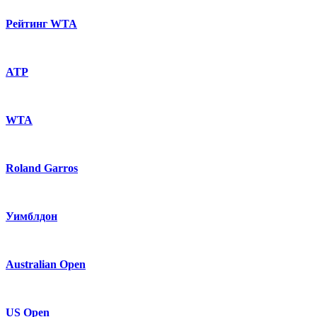
Рейтинг WTA
ATP
WTA
Roland Garros
Уимблдон
Australian Open
US Open