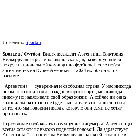
Источник:
Sport.ru
Sport.ru / Футбол.
Вице-президент Аргентины Виктория
Вильярруэль отреагировала на скандал, развернувшийся
вокруг национальной команды по футболу. После победы
аргентинцев на Кубке Америки — 2024 их обвинили в
расизме.
"Аргентина — суверенная и свободная страна. У нас никогда
не было колоний или граждан второго сорта, мы никогда
никому не навязывали свой образ жизни. А сейчас ни одна
колониальная страна не будет нас запугивать за песню или
за то, что мы говорим правду, которую они сами не хотят
признавать.
Перестаньте изображать возмущение, лицемеры! Аргентинцы
всегда остаются с высоко поднятой головой! Да здравствует
Аргентина!" — написала Вильярруэль на своей странице в