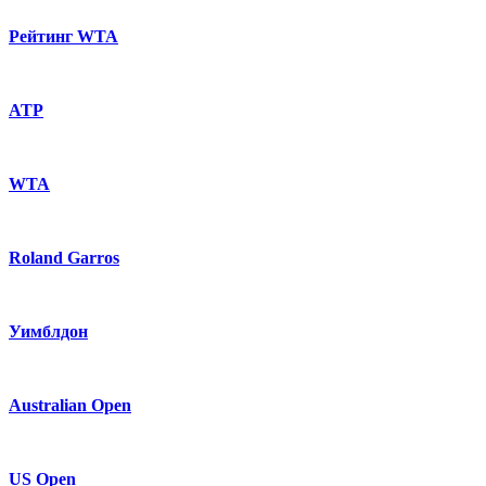
Рейтинг WTA
ATP
WTA
Roland Garros
Уимблдон
Australian Open
US Open