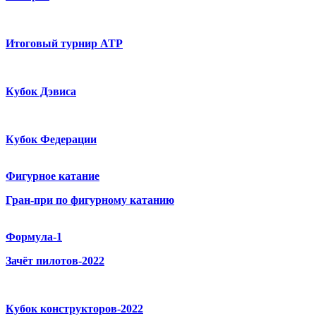
Итоговый турнир ATP
Кубок Дэвиса
Кубок Федерации
Фигурное катание
Гран-при по фигурному катанию
Формула-1
Зачёт пилотов-2022
Кубок конструкторов-2022