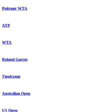
Рейтинг WTA
ATP
WTA
Roland Garros
Уимблдон
Australian Open
US Open