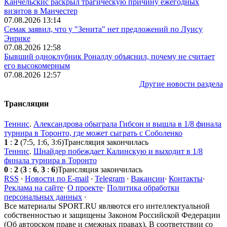
Канчельскис раскрыл трагическую причину ежегодных
визитов в Манчестер
07.08.2026 13:14
Семак заявил, что у "Зенита" нет предложений по Луису
Энрике
07.08.2026 12:58
Бывший одноклубник Роналду объяснил, почему не считает
его высокомерным
07.08.2026 12:57
Другие новости раздела
Трансляции
Теннис
.
Александрова обыграла Гибсон и вышла в 1/8 финала
турнира в Торонто, где может сыграть с Соболенко
1
:
2
(7:5, 1:6, 3:6)
Трансляция закончилась
Теннис
.
Шнайдер побеждает Калинскую и выходит в 1/8
финала турнира в Торонто
0
:
2
(
3
:
6
,
3
:
6
)
Трансляция закончилась
RSS
·
Новости по E-mail
·
Telegram
·
Вакансии
·
Контакты
·
Реклама на сайте
·
О проекте
·
Политика обработки
персональных данных
·
Все материалы SPORT.RU являются его интеллектуальной
собственностью и защищены Законом Российской Федерации
(Об авторском праве и смежных правах). В соответствии со