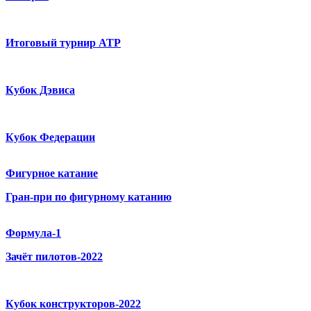
Итоговый турнир ATP
Кубок Дэвиса
Кубок Федерации
Фигурное катание
Гран-при по фигурному катанию
Формула-1
Зачёт пилотов-2022
Кубок конструкторов-2022