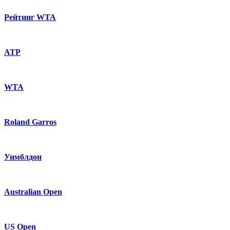
Рейтинг WTA
ATP
WTA
Roland Garros
Уимблдон
Australian Open
US Open