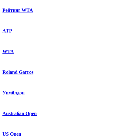
Рейтинг WTA
ATP
WTA
Roland Garros
Уимблдон
Australian Open
US Open