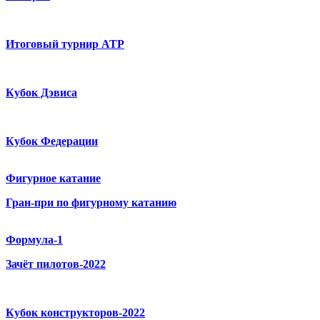
Итоговый турнир ATP
Кубок Дэвиса
Кубок Федерации
Фигурное катание
Гран-при по фигурному катанию
Формула-1
Зачёт пилотов-2022
Кубок конструкторов-2022