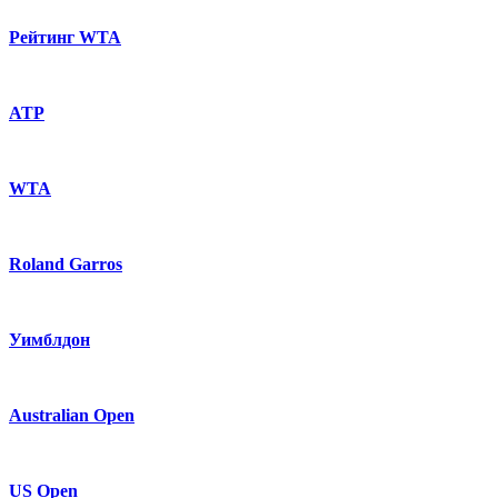
Рейтинг WTA
ATP
WTA
Roland Garros
Уимблдон
Australian Open
US Open