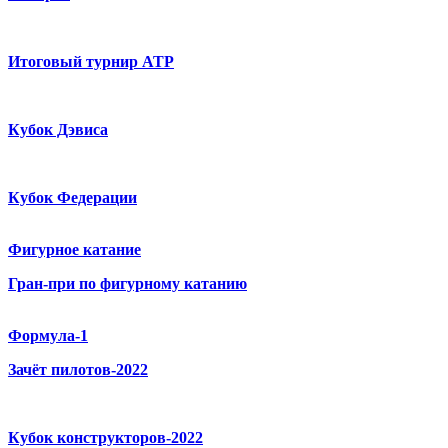
Итоговый турнир ATP
Кубок Дэвиса
Кубок Федерации
Фигурное катание
Гран-при по фигурному катанию
Формула-1
Зачёт пилотов-2022
Кубок конструкторов-2022