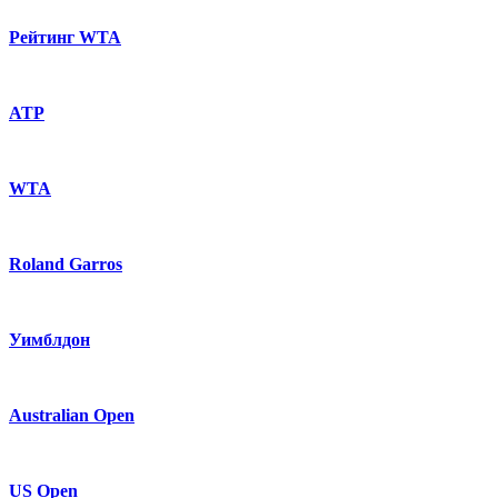
Рейтинг WTA
ATP
WTA
Roland Garros
Уимблдон
Australian Open
US Open