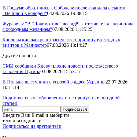
В Госдуме обратились к Соболеву после скандала с сыном:
"Не плюй в колодец"
04.08.2026 19:38:15
Журавель: "В "Локомотиве" всё идёт к отставке Галактионова
с обоюдным желанием"
07.08.2026 11:25:25
Канчельскис раскрыл трагическую причину ежегодных
визитов в Манчестер
07.08.2026 13:14:27
Другие новости:
СМИ сообщили Киеву плохие новости после жёсткого
заявления Путина
03.08.2026 15:53:17
В Польше выступили с угрозой в адрес Украины
22.07.2026
10:11:14
Подпишитесь на обновления и не пропустите ни одной
статьи!
Введите Ваш E-mail и выберите
теги для подписки
Подписаться на другие теги