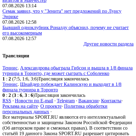
визитов в Манчестер
07.08.2026 13:14
Семак заявил, что у "Зенита" нет предложений по Луису
Энрике
07.08.2026 12:58
Бывший одноклубник Роналду объяснил, почему не считает
его высокомерным
07.08.2026 12:57
Другие новости раздела
Трансляции
Теннис
.
Александрова обыграла Гибсон и вышла в 1/8 финала
турнира в Торонто, где может сыграть с Соболенко
1
:
2
(7:5, 1:6, 3:6)
Трансляция закончилась
Теннис
.
Шнайдер побеждает Калинскую и выходит в 1/8
финала турнира в Торонто
0
:
2
(
3
:
6
,
3
:
6
)
Трансляция закончилась
RSS
·
Новости по E-mail
·
Telegram
·
Вакансии
·
Контакты
·
Реклама на сайте
·
О проекте
·
Политика обработки
персональных данных
·
Все материалы SPORT.RU являются его интеллектуальной
собственностью и защищены Законом Российской Федерации
(Об авторском праве и смежных правах). В соответствии со
статьёй 19 данного Закона SPORT.RU разрешает цитировать