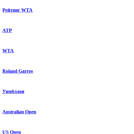
Рейтинг WTA
ATP
WTA
Roland Garros
Уимблдон
Australian Open
US Open