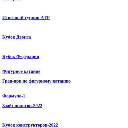
Итоговый турнир ATP
Кубок Дэвиса
Кубок Федерации
Фигурное катание
Гран-при по фигурному катанию
Формула-1
Зачёт пилотов-2022
Кубок конструкторов-2022