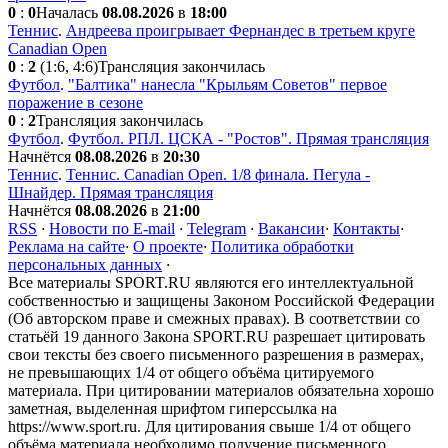
0
:
0
Началась
08.08.2026
в
18:00
Теннис
.
Андреева проигрывает Фернандес в третьем круге
Canadian Open
0
:
2
(1:6, 4:6)
Трансляция закончилась
Футбол
.
"Балтика" нанесла "Крыльям Советов" первое
поражение в сезоне
0
:
2
Трансляция закончилась
Футбол
.
Футбол. РПЛ. ЦСКА - "Ростов". Прямая трансляция
Начнётся
08.08.2026
в
20:30
Теннис
.
Теннис. Canadian Open. 1/8 финала. Пегула -
Шнайдер. Прямая трансляция
Начнётся
08.08.2026
в
21:00
RSS
·
Новости по E-mail
·
Telegram
·
Вакансии
·
Контакты
·
Реклама на сайте
·
О проекте
·
Политика обработки
персональных данных
·
Все материалы SPORT.RU являются его интеллектуальной
собственностью и защищены Законом Российской Федерации
(Об авторском праве и смежных правах). В соответствии со
статьёй 19 данного Закона SPORT.RU разрешает цитировать
свои тексты без своего письменного разрешения в размерах,
не превышающих 1/4 от общего объёма цитируемого
материала. При цитировании материалов обязательна хорошо
заметная, выделенная шрифтом гиперссылка на
https://www.sport.ru. Для цитирования свыше 1/4 от общего
объёма материала необходимо получение письменного