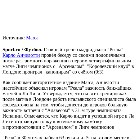
Источник:
Marca
Sport.ru / Футбол.
Главный тренер мадридского "Реала"
Карло Анчелотти
провёл беседу со своими подопечными
после разгромного поражения в первом четвертьфинальном
матче Лиги чемпионов с "Арсеналом". "Королевский клуб" в
Лондоне проиграл "канонирам" со счётом (0:3).
Как сообщает авторитетное издание Marca, Анчелотти
настойчиво объяснял игрокам "Реала" важность ближайших
матчей в Ла Лиги. Утверждается, что на всех тренировках
после матча в Лондоне работа итальянского специалиста была
сосредоточена на том, чтобы донести до игроков большую
важность встречи с "Алавесом" в 31-м туре чемпионата
Испании. Отмечается, что Карло видит в успешной игре в Ла
Лиги отправную точку к возможному камбэку
в противостоянии с "Арсеналом" в Лиге чемпионов
"Реал" в 30 матчах набрал 63 очка и идёт на втором месте в