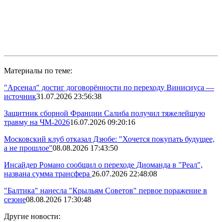
Материалы по теме:
"Арсенал" достиг договорённости по переходу Винисиуса —
источник
31.07.2026 23:56:38
Защитник сборной Франции Салиба получил тяжелейшую
травму на ЧМ-2026
16.07.2026 09:20:16
Московский клуб отказал Дзюбе: "Хочется покупать будущее,
а не прошлое"
08.08.2026 17:43:50
Инсайдер Романо сообщил о переходе Диоманда в "Реал",
названа сумма трансфера
26.07.2026 22:48:08
"Балтика" нанесла "Крыльям Советов" первое поражение в
сезоне
08.08.2026 17:30:48
Другие новости: