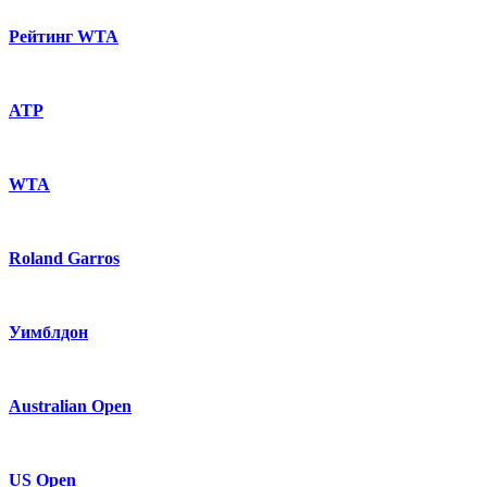
Рейтинг WTA
ATP
WTA
Roland Garros
Уимблдон
Australian Open
US Open