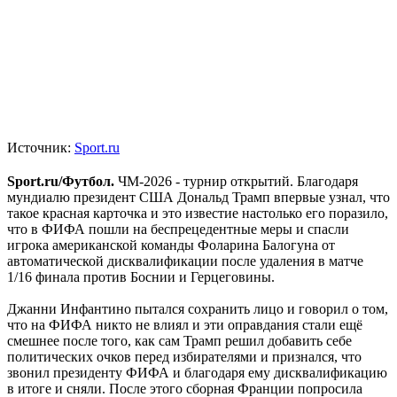
Источник:
Sport.ru
Sport.ru/Футбол.
ЧМ-2026 - турнир открытий. Благодаря
мундиалю президент США Дональд Трамп впервые узнал, что
такое красная карточка и это известие настолько его поразило,
что в ФИФА пошли на беспрецедентные меры и спасли
игрока американской команды Фоларина Балогуна от
автоматической дисквалификации после удаления в матче
1/16 финала против Боснии и Герцеговины.
Джанни Инфантино пытался сохранить лицо и говорил о том,
что на ФИФА никто не влиял и эти оправдания стали ещё
смешнее после того, как сам Трамп решил добавить себе
политических очков перед избирателями и признался, что
звонил президенту ФИФА и благодаря ему дисквалификацию
в итоге и сняли. После этого сборная Франции попросила