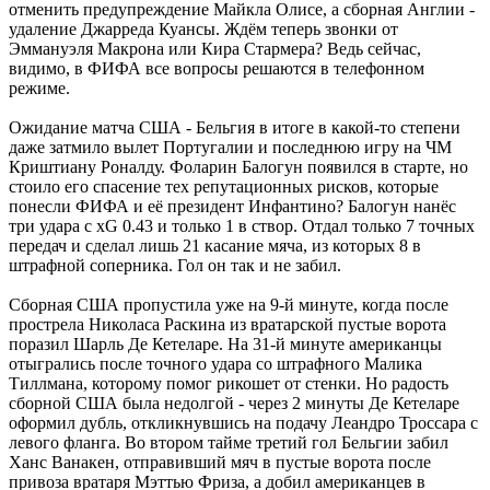
отменить предупреждение Майкла Олисе, а сборная Англии -
удаление Джарреда Куансы. Ждём теперь звонки от
Эммануэля Макрона или Кира Стармера? Ведь сейчас,
видимо, в ФИФА все вопросы решаются в телефонном
режиме.
Ожидание матча США - Бельгия в итоге в какой-то степени
даже затмило вылет Португалии и последнюю игру на ЧМ
Криштиану Роналду. Фоларин Балогун появился в старте, но
стоило его спасение тех репутационных рисков, которые
понесли ФИФА и её президент Инфантино? Балогун нанёс
три удара с xG 0.43 и только 1 в створ. Отдал только 7 точных
передач и сделал лишь 21 касание мяча, из которых 8 в
штрафной соперника. Гол он так и не забил.
Сборная США пропустила уже на 9-й минуте, когда после
прострела Николаса Раскина из вратарской пустые ворота
поразил Шарль Де Кетеларе. На 31-й минуте американцы
отыгрались после точного удара со штрафного Малика
Тиллмана, которому помог рикошет от стенки. Но радость
сборной США была недолгой - через 2 минуты Де Кетеларе
оформил дубль, откликнувшись на подачу Леандро Троссара с
левого фланга. Во втором тайме третий гол Бельгии забил
Ханс Ванакен, отправивший мяч в пустые ворота после
привоза вратаря Мэттью Фриза, а добил американцев в