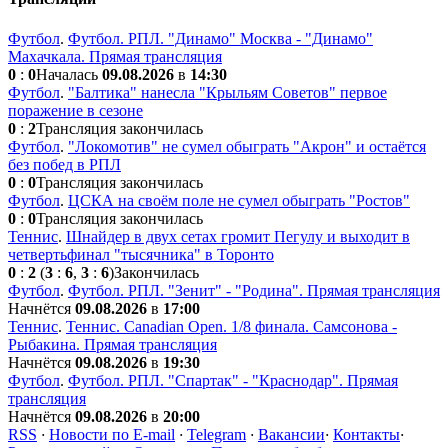
Футбол
.
Футбол. РПЛ. "Динамо" Москва - "Динамо"
Махачкала. Прямая трансляция
0
:
0
Началась
09.08.2026
в
14:30
Футбол
.
"Балтика" нанесла "Крыльям Советов" первое
поражение в сезоне
0
:
2
Трансляция закончилась
Футбол
.
"Локомотив" не сумел обыграть "Акрон" и остаётся
без побед в РПЛ
0
:
0
Трансляция закончилась
Футбол
.
ЦСКА на своём поле не сумел обыграть "Ростов"
0
:
0
Трансляция закончилась
Теннис
.
Шнайдер в двух сетах громит Пегулу и выходит в
четвертьфинал "тысячника" в Торонто
0
:
2
(
3
:
6
,
3
:
6
)
Закончилась
Футбол
.
Футбол. РПЛ. "Зенит" - "Родина". Прямая трансляция
Начнётся
09.08.2026
в
17:00
Теннис
.
Теннис. Сanadian Open. 1/8 финала. Самсонова -
Рыбакина. Прямая трансляция
Начнётся
09.08.2026
в
19:30
Футбол
.
Футбол. РПЛ. "Спартак" - "Краснодар". Прямая
трансляция
Начнётся
09.08.2026
в
20:00
RSS
·
Новости по E-mail
·
Telegram
·
Вакансии
·
Контакты
·