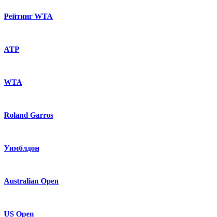
Рейтинг WTA
ATP
WTA
Roland Garros
Уимблдон
Australian Open
US Open