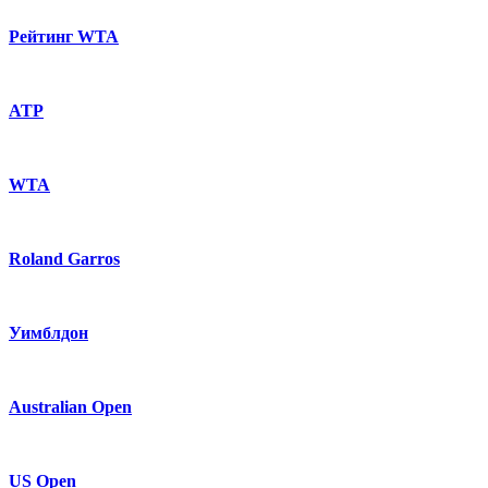
Рейтинг WTA
ATP
WTA
Roland Garros
Уимблдон
Australian Open
US Open