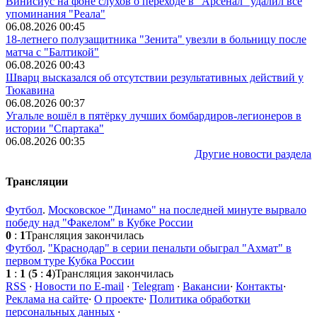
Винисиус на фоне слухов о переходе в "Арсенал" удалил все
упоминания "Реала"
06.08.2026 00:45
18-летнего полузащитника "Зенита" увезли в больницу после
матча с "Балтикой"
06.08.2026 00:43
Шварц высказался об отсутствии результативных действий у
Тюкавина
06.08.2026 00:37
Угальле вошёл в пятёрку лучших бомбардиров-легионеров в
истории "Спартака"
06.08.2026 00:35
Другие новости раздела
Трансляции
Футбол
.
Московское "Динамо" на последней минуте вырвало
победу над "Факелом" в Кубке России
0
:
1
Трансляция закончилась
Футбол
.
"Краснодар" в серии пенальти обыграл "Ахмат" в
первом туре Кубка России
1
:
1
(
5
:
4
)
Трансляция закончилась
RSS
·
Новости по E-mail
·
Telegram
·
Вакансии
·
Контакты
·
Реклама на сайте
·
О проекте
·
Политика обработки
персональных данных
·