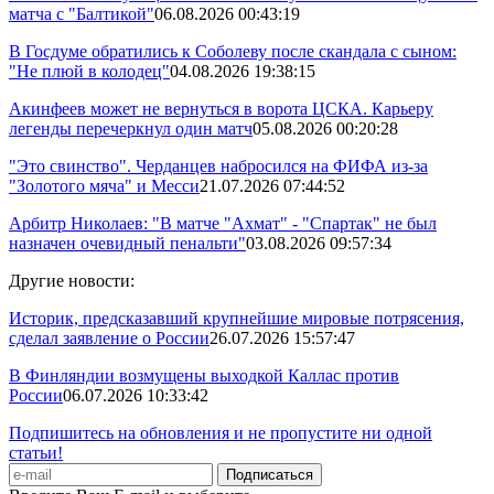
матча с "Балтикой"
06.08.2026 00:43:19
В Госдуме обратились к Соболеву после скандала с сыном:
"Не плюй в колодец"
04.08.2026 19:38:15
Акинфеев может не вернуться в ворота ЦСКА. Карьеру
легенды перечеркнул один матч
05.08.2026 00:20:28
"Это свинство". Черданцев набросился на ФИФА из-за
"Золотого мяча" и Месси
21.07.2026 07:44:52
Арбитр Николаев: "В матче "Ахмат" - "Спартак" не был
назначен очевидный пенальти"
03.08.2026 09:57:34
Другие новости:
Историк, предсказавший крупнейшие мировые потрясения,
сделал заявление о России
26.07.2026 15:57:47
В Финляндии возмущены выходкой Каллас против
России
06.07.2026 10:33:42
Подпишитесь на обновления и не пропустите ни одной
статьи!