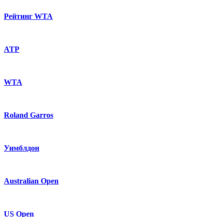
Рейтинг WTA
ATP
WTA
Roland Garros
Уимблдон
Australian Open
US Open