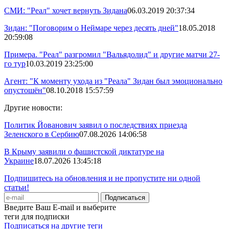
СМИ: "Реал" хочет вернуть Зидана
06.03.2019 20:37:34
Зидан: "Поговорим о Неймаре через десять дней"
18.05.2018
20:59:08
Примера. "Реал" разгромил "Вальядолид" и другие матчи 27-
го тур
10.03.2019 23:25:00
Агент: "К моменту ухода из "Реала" Зидан был эмоционально
опустошён"
08.10.2018 15:57:59
Другие новости:
Политик Йованович заявил о последствиях приезда
Зеленского в Сербию
07.08.2026 14:06:58
В Крыму заявили о фашистской диктатуре на
Украине
18.07.2026 13:45:18
Подпишитесь на обновления и не пропустите ни одной
статьи!
Введите Ваш E-mail и выберите
теги для подписки
Подписаться на другие теги