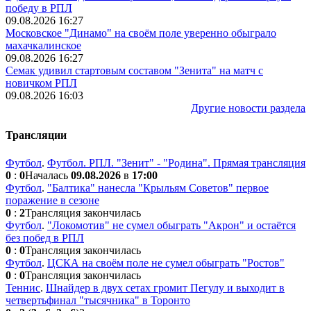
победу в РПЛ
09.08.2026 16:27
Московское "Динамо" на своём поле уверенно обыграло
махачкалинское
09.08.2026 16:27
Семак удивил стартовым составом "Зенита" на матч с
новичком РПЛ
09.08.2026 16:03
Другие новости раздела
Трансляции
Футбол
.
Футбол. РПЛ. "Зенит" - "Родина". Прямая трансляция
0
:
0
Началась
09.08.2026
в
17:00
Футбол
.
"Балтика" нанесла "Крыльям Советов" первое
поражение в сезоне
0
:
2
Трансляция закончилась
Футбол
.
"Локомотив" не сумел обыграть "Акрон" и остаётся
без побед в РПЛ
0
:
0
Трансляция закончилась
Футбол
.
ЦСКА на своём поле не сумел обыграть "Ростов"
0
:
0
Трансляция закончилась
Теннис
.
Шнайдер в двух сетах громит Пегулу и выходит в
четвертьфинал "тысячника" в Торонто