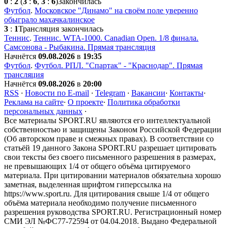
0
:
2
(
3
:
6
,
3
:
6
)
Закончилась
Футбол
.
Московское "Динамо" на своём поле уверенно
обыграло махачкалинское
3
:
1
Трансляция закончилась
Теннис
.
Теннис. WTA-1000. Сanadian Open. 1/8 финала.
Самсонова - Рыбакина. Прямая трансляция
Начнётся
09.08.2026
в
19:35
Футбол
.
Футбол. РПЛ. "Спартак" - "Краснодар". Прямая
трансляция
Начнётся
09.08.2026
в
20:00
RSS
·
Новости по E-mail
·
Telegram
·
Вакансии
·
Контакты
·
Реклама на сайте
·
О проекте
·
Политика обработки
персональных данных
·
Все материалы SPORT.RU являются его интеллектуальной
собственностью и защищены Законом Российской Федерации
(Об авторском праве и смежных правах). В соответствии со
статьёй 19 данного Закона SPORT.RU разрешает цитировать
свои тексты без своего письменного разрешения в размерах,
не превышающих 1/4 от общего объёма цитируемого
материала. При цитировании материалов обязательна хорошо
заметная, выделенная шрифтом гиперссылка на
https://www.sport.ru. Для цитирования свыше 1/4 от общего
объёма материала необходимо получение письменного
разрешения руководства SPORT.RU. Регистрационный номер
СМИ ЭЛ №ФС77-72594 от 04.04.2018. Выдано Федеральной