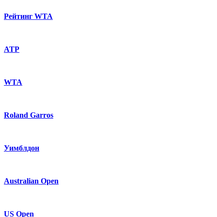
Рейтинг WTA
ATP
WTA
Roland Garros
Уимблдон
Australian Open
US Open