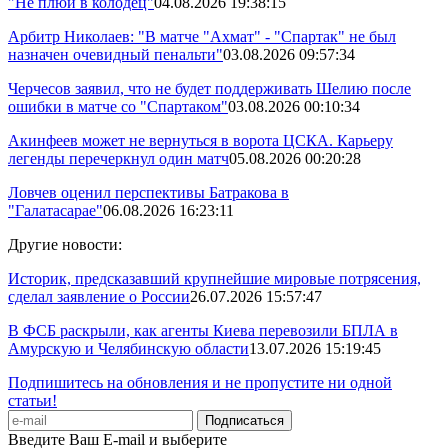
"Не плюй в колодец"
04.08.2026 19:38:15
Арбитр Николаев: "В матче "Ахмат" - "Спартак" не был
назначен очевидный пенальти"
03.08.2026 09:57:34
Черчесов заявил, что не будет поддерживать Шелию после
ошибки в матче со "Спартаком"
03.08.2026 00:10:34
Акинфеев может не вернуться в ворота ЦСКА. Карьеру
легенды перечеркнул один матч
05.08.2026 00:20:28
Ловчев оценил перспективы Батракова в
"Галатасарае"
06.08.2026 16:23:11
Другие новости:
Историк, предсказавший крупнейшие мировые потрясения,
сделал заявление о России
26.07.2026 15:57:47
В ФСБ раскрыли, как агенты Киева перевозили БПЛА в
Амурскую и Челябинскую области
13.07.2026 15:19:45
Подпишитесь на обновления и не пропустите ни одной
статьи!
Введите Ваш E-mail и выберите