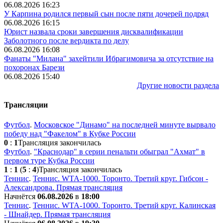
06.08.2026 16:23
У Карпина родился первый сын после пяти дочерей подряд
06.08.2026 16:15
Юрист назвала сроки завершения дисквалификации
Заболотного после вердикта по делу
06.08.2026 16:08
Фанаты "Милана" захейтили Ибрагимовича за отсутствие на
похоронах Барези
06.08.2026 15:40
Другие новости раздела
Трансляции
Футбол
.
Московское "Динамо" на последней минуте вырвало
победу над "Факелом" в Кубке России
0
:
1
Трансляция закончилась
Футбол
.
"Краснодар" в серии пенальти обыграл "Ахмат" в
первом туре Кубка России
1
:
1
(
5
:
4
)
Трансляция закончилась
Теннис
.
Теннис. WTA-1000. Торонто. Третий круг. Гибсон -
Александрова. Прямая трансляция
Начнётся
06.08.2026
в
18:00
Теннис
.
Теннис. WTA-1000. Торонто. Третий круг. Калинская
- Шнайдер. Прямая трансляция