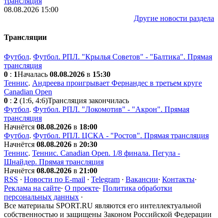
трансляция
08.08.2026 15:00
Другие новости раздела
Трансляции
Футбол
.
Футбол. РПЛ. "Крылья Советов" - "Балтика". Прямая
трансляция
0
:
1
Началась
08.08.2026
в
15:30
Теннис
.
Андреева проигрывает Фернандес в третьем круге
Canadian Open
0
:
2
(1:6, 4:6)
Трансляция закончилась
Футбол
.
Футбол. РПЛ. "Локомотив" - "Акрон". Прямая
трансляция
Начнётся
08.08.2026
в
18:00
Футбол
.
Футбол. РПЛ. ЦСКА - "Ростов". Прямая трансляция
Начнётся
08.08.2026
в
20:30
Теннис
.
Теннис. Canadian Open. 1/8 финала. Пегула -
Шнайдер. Прямая трансляция
Начнётся
08.08.2026
в
21:00
RSS
·
Новости по E-mail
·
Telegram
·
Вакансии
·
Контакты
·
Реклама на сайте
·
О проекте
·
Политика обработки
персональных данных
·
Все материалы SPORT.RU являются его интеллектуальной
собственностью и защищены Законом Российской Федерации