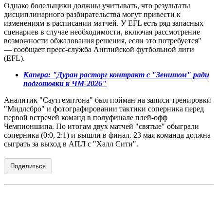
Однако болельщики должны учитывать, что результаты
дисциплинарного разбирательства могут привести к
изменениям в расписании матчей. У EFL есть ряд запасных
сценариев в случае необходимости, включая рассмотрение
возможности обжалования решения, если это потребуется"
— сообщает пресс-служба Английской футбольной лиги
(EFL).
Капера: "Дуран расторг контракт с "Зенитом" ради
подготовки к ЧМ-2026"
Аналитик "Саутгемптона" был пойман на записи тренировки
"Мидлсбро" и фотографировании тактики соперника перед
первой встречей команд в полуфинале плей-офф
Чемпионшипа. По итогам двух матчей "святые" обыграли
соперника (0:0, 2:1) и вышли в финал. 23 мая команда должна
сыграть за выход в АПЛ с "Халл Сити".
Поделиться