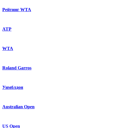
Рейтинг WTA
ATP
WTA
Roland Garros
Уимблдон
Australian Open
US Open