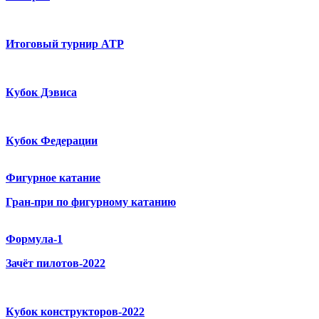
Итоговый турнир ATP
Кубок Дэвиса
Кубок Федерации
Фигурное катание
Гран-при по фигурному катанию
Формула-1
Зачёт пилотов-2022
Кубок конструкторов-2022