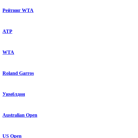
Рейтинг WTA
ATP
WTA
Roland Garros
Уимблдон
Australian Open
US Open