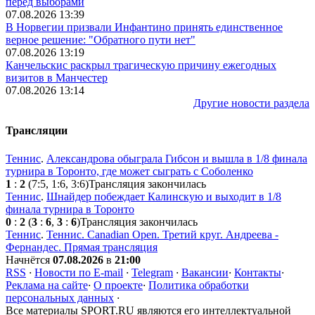
перед выборами
07.08.2026 13:39
В Норвегии призвали Инфантино принять единственное
верное решение: "Обратного пути нет"
07.08.2026 13:19
Канчельскис раскрыл трагическую причину ежегодных
визитов в Манчестер
07.08.2026 13:14
Другие новости раздела
Трансляции
Теннис
.
Александрова обыграла Гибсон и вышла в 1/8 финала
турнира в Торонто, где может сыграть с Соболенко
1
:
2
(7:5, 1:6, 3:6)
Трансляция закончилась
Теннис
.
Шнайдер побеждает Калинскую и выходит в 1/8
финала турнира в Торонто
0
:
2
(
3
:
6
,
3
:
6
)
Трансляция закончилась
Теннис
.
Теннис. Canadian Open. Третий круг. Андреева -
Фернандес. Прямая трансляция
Начнётся
07.08.2026
в
21:00
RSS
·
Новости по E-mail
·
Telegram
·
Вакансии
·
Контакты
·
Реклама на сайте
·
О проекте
·
Политика обработки
персональных данных
·
Все материалы SPORT.RU являются его интеллектуальной