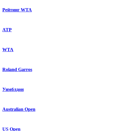
Рейтинг WTA
ATP
WTA
Roland Garros
Уимблдон
Australian Open
US Open