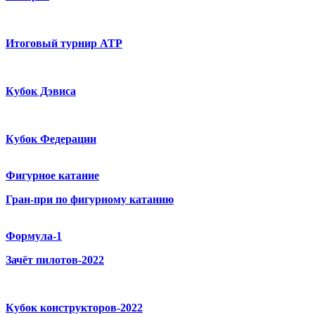
Итоговый турнир ATP
Кубок Дэвиса
Кубок Федерации
Фигурное катание
Гран-при по фигурному катанию
Формула-1
Зачёт пилотов-2022
Кубок конструкторов-2022