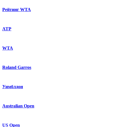
Рейтинг WTA
ATP
WTA
Roland Garros
Уимблдон
Australian Open
US Open