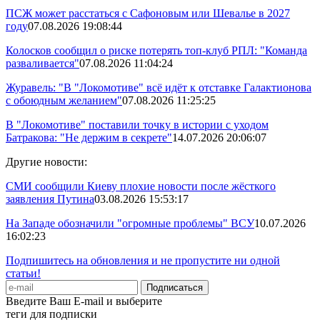
ПСЖ может расстаться с Сафоновым или Шевалье в 2027
году
07.08.2026 19:08:44
Колосков сообщил о риске потерять топ-клуб РПЛ: "Команда
разваливается"
07.08.2026 11:04:24
Журавель: "В "Локомотиве" всё идёт к отставке Галактионова
с обоюдным желанием"
07.08.2026 11:25:25
В "Локомотиве" поставили точку в истории с уходом
Батракова: "Не держим в секрете"
14.07.2026 20:06:07
Другие новости:
СМИ сообщили Киеву плохие новости после жёсткого
заявления Путина
03.08.2026 15:53:17
На Западе обозначили "огромные проблемы" ВСУ
10.07.2026
16:02:23
Подпишитесь на обновления и не пропустите ни одной
статьи!
Введите Ваш E-mail и выберите
теги для подписки