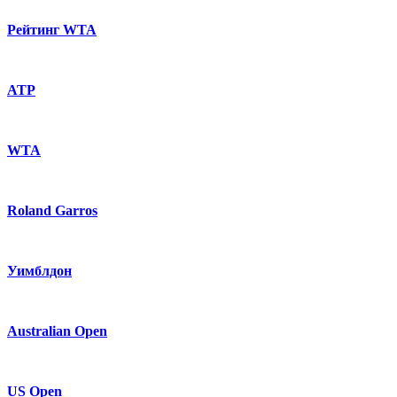
Рейтинг WTA
ATP
WTA
Roland Garros
Уимблдон
Australian Open
US Open