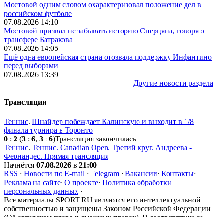
Мостовой одним словом охарактеризовал положение дел в
российском футболе
07.08.2026 14:10
Мостовой призвал не забывать историю Сперцяна, говоря о
трансфере Батракова
07.08.2026 14:05
Ещё одна европейская страна отозвала поддержку Инфантино
перед выборами
07.08.2026 13:39
Другие новости раздела
Трансляции
Теннис
.
Шнайдер побеждает Калинскую и выходит в 1/8
финала турнира в Торонто
0
:
2
(
3
:
6
,
3
:
6
)
Трансляция закончилась
Теннис
.
Теннис. Canadian Open. Третий круг. Андреева -
Фернандес. Прямая трансляция
Начнётся
07.08.2026
в
21:00
RSS
·
Новости по E-mail
·
Telegram
·
Вакансии
·
Контакты
·
Реклама на сайте
·
О проекте
·
Политика обработки
персональных данных
·
Все материалы SPORT.RU являются его интеллектуальной
собственностью и защищены Законом Российской Федерации