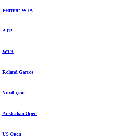
Рейтинг WTA
ATP
WTA
Roland Garros
Уимблдон
Australian Open
US Open