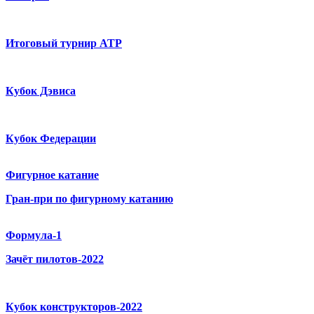
Итоговый турнир ATP
Кубок Дэвиса
Кубок Федерации
Фигурное катание
Гран-при по фигурному катанию
Формула-1
Зачёт пилотов-2022
Кубок конструкторов-2022