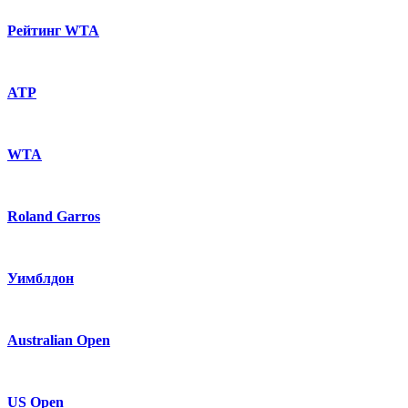
Рейтинг WTA
ATP
WTA
Roland Garros
Уимблдон
Australian Open
US Open