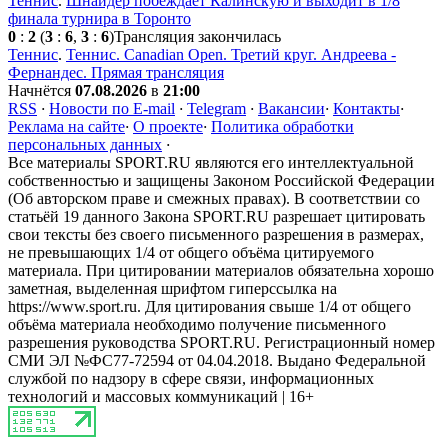
Теннис
.
Шнайдер побеждает Калинскую и выходит в 1/8
финала турнира в Торонто
0
:
2
(
3
:
6
,
3
:
6
)
Трансляция закончилась
Теннис
.
Теннис. Canadian Open. Третий круг. Андреева -
Фернандес. Прямая трансляция
Начнётся
07.08.2026
в
21:00
RSS
·
Новости по E-mail
·
Telegram
·
Вакансии
·
Контакты
·
Реклама на сайте
·
О проекте
·
Политика обработки
персональных данных
·
Все материалы SPORT.RU являются его интеллектуальной
собственностью и защищены Законом Российской Федерации
(Об авторском праве и смежных правах). В соответствии со
статьёй 19 данного Закона SPORT.RU разрешает цитировать
свои тексты без своего письменного разрешения в размерах,
не превышающих 1/4 от общего объёма цитируемого
материала. При цитировании материалов обязательна хорошо
заметная, выделенная шрифтом гиперссылка на
https://www.sport.ru. Для цитирования свыше 1/4 от общего
объёма материала необходимо получение письменного
разрешения руководства SPORT.RU. Регистрационный номер
СМИ ЭЛ №ФС77-72594 от 04.04.2018. Выдано Федеральной
службой по надзору в сфере связи, информационных
технологий и массовых коммуникаций | 16+