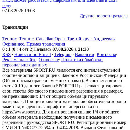
ПСЖ может расстаться с Сафоновым или Шевалье в 2027
году
07.08.2026 19:08
Другие новости раздела
Трансляции
Теннис
.
Теннис. Canadian Open. Третий круг. Андреева -
Фернандес. Прямая трансляция
0
:
1
(
0
:
4
сет 2)
Началась
07.08.2026
в
21:30
RSS
·
Новости по E-mail
·
Telegram
·
Вакансии
·
Контакты
·
Реклама на сайте
·
О проекте
·
Политика обработки
персональных данных
·
Все материалы SPORT.RU являются его интеллектуальной
собственностью и защищены Законом Российской Федерации
(Об авторском праве и смежных правах). В соответствии со
статьёй 19 данного Закона SPORT.RU разрешает цитировать
свои тексты без своего письменного разрешения в размерах,
не превышающих 1/4 от общего объёма цитируемого
материала. При цитировании материалов обязательна хорошо
заметная, выделенная шрифтом гиперссылка на
https://www.sport.ru. Для цитирования свыше 1/4 от общего
объёма материала необходимо получение письменного
разрешения руководства SPORT.RU. Регистрационный номер
СМИ ЭЛ №ФС77-72594 от 04.04.2018. Выдано Федеральной