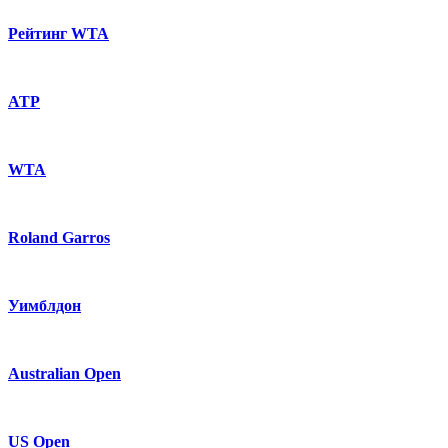
Рейтинг WTA
ATP
WTA
Roland Garros
Уимблдон
Australian Open
US Open