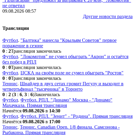
"Галатасарай" предложил за Батракова € 20 млн, "Локомотив"
не ответил
09.08.2026 08:57
Другие новости раздела
Трансляции
Футбол
.
"Балтика" нанесла "Крыльям Советов" первое
поражение в сезоне
0
:
2
Трансляция закончилась
Футбол
.
"Локомотив" не сумел обыграть "Акрон" и остаётся
без побед в РПЛ
0
:
0
Трансляция закончилась
Футбол
.
ЦСКА на своём поле не сумел обыграть "Ростов"
0
:
0
Трансляция закончилась
Теннис
.
Шнайдер в двух сетах громит Пегулу и выходит в
четвертьфинал "тысячника" в Торонто
0
:
2
(
3
:
6
,
3
:
6
)
Закончилась
Футбол
.
Футбол. РПЛ. "Динамо" Москва - "Динамо"
Махачкала. Прямая трансляция
Начнётся
09.08.2026
в
14:30
Футбол
.
Футбол. РПЛ. "Зенит" - "Родина". Прямая трансляция
Начнётся
09.08.2026
в
17:00
Теннис
.
Теннис. Сanadian Open. 1/8 финала. Самсонова -
Рыбакина. Прямая трансляция