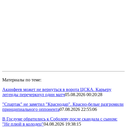
Материалы по теме:
Акинфеев может не вернуться в ворота ЦСКА. Карьеру
легенды перечеркнул один матч
05.08.2026 00:20:28
"Спартак" не заметил "Краснодар". Красно-белые разгромили
принципиального оппонента
07.08.2026 22:55:06
В Госдуме обратились к Соболеву после скандала с сыном:
"Не плюй в колодец"
04.08.2026 19:38:15