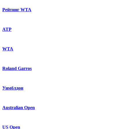
Рейтинг WTA
ATP
WTA
Roland Garros
Уимблдон
Australian Open
US Open