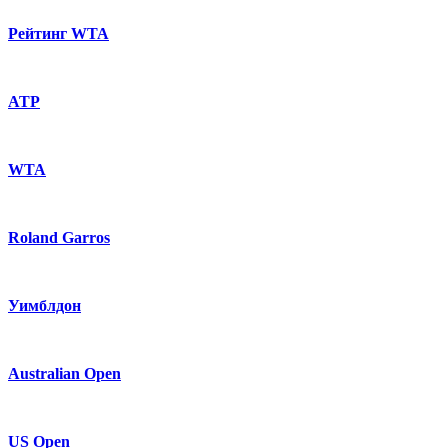
Рейтинг WTA
ATP
WTA
Roland Garros
Уимблдон
Australian Open
US Open