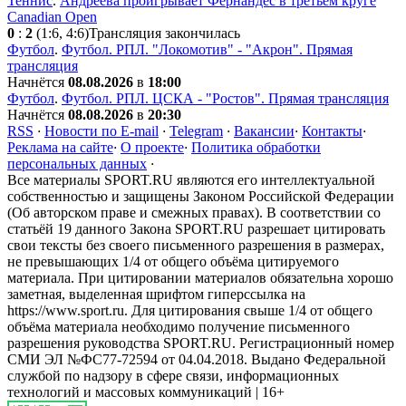
Теннис
.
Андреева проигрывает Фернандес в третьем круге
Canadian Open
0
:
2
(1:6, 4:6)
Трансляция закончилась
Футбол
.
Футбол. РПЛ. "Локомотив" - "Акрон". Прямая
трансляция
Начнётся
08.08.2026
в
18:00
Футбол
.
Футбол. РПЛ. ЦСКА - "Ростов". Прямая трансляция
Начнётся
08.08.2026
в
20:30
RSS
·
Новости по E-mail
·
Telegram
·
Вакансии
·
Контакты
·
Реклама на сайте
·
О проекте
·
Политика обработки
персональных данных
·
Все материалы SPORT.RU являются его интеллектуальной
собственностью и защищены Законом Российской Федерации
(Об авторском праве и смежных правах). В соответствии со
статьёй 19 данного Закона SPORT.RU разрешает цитировать
свои тексты без своего письменного разрешения в размерах,
не превышающих 1/4 от общего объёма цитируемого
материала. При цитировании материалов обязательна хорошо
заметная, выделенная шрифтом гиперссылка на
https://www.sport.ru. Для цитирования свыше 1/4 от общего
объёма материала необходимо получение письменного
разрешения руководства SPORT.RU. Регистрационный номер
СМИ ЭЛ №ФС77-72594 от 04.04.2018. Выдано Федеральной
службой по надзору в сфере связи, информационных
технологий и массовых коммуникаций | 16+