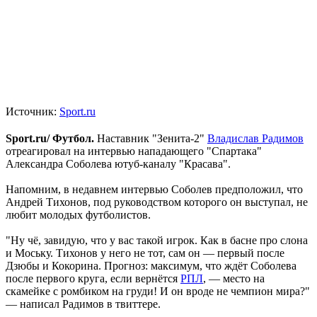
Источник:
Sport.ru
Sport.ru/ Футбол.
Наставник "Зенита-2"
Владислав Радимов
отреагировал на интервью нападающего "Спартака"
Александра Соболева ютуб-каналу "Красава".
Напомним, в недавнем интервью Соболев предположил, что
Андрей Тихонов, под руководством которого он выступал, не
любит молодых футболистов.
"Ну чё, завидую, что у вас такой игрок. Как в басне про слона
и Моську. Тихонов у него не тот, сам он — первый после
Дзюбы и Кокорина. Прогноз: максимум, что ждёт Соболева
после первого круга, если вернётся
РПЛ
, — место на
скамейке с ромбиком на груди! И он вроде не чемпион мира?"
— написал Радимов в твиттере.