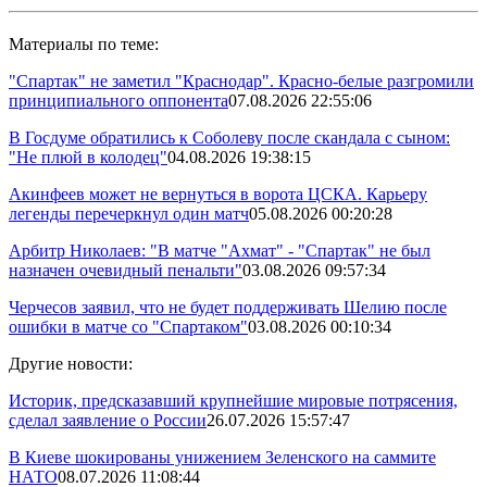
Материалы по теме:
"Спартак" не заметил "Краснодар". Красно-белые разгромили
принципиального оппонента
07.08.2026 22:55:06
В Госдуме обратились к Соболеву после скандала с сыном:
"Не плюй в колодец"
04.08.2026 19:38:15
Акинфеев может не вернуться в ворота ЦСКА. Карьеру
легенды перечеркнул один матч
05.08.2026 00:20:28
Арбитр Николаев: "В матче "Ахмат" - "Спартак" не был
назначен очевидный пенальти"
03.08.2026 09:57:34
Черчесов заявил, что не будет поддерживать Шелию после
ошибки в матче со "Спартаком"
03.08.2026 00:10:34
Другие новости:
Историк, предсказавший крупнейшие мировые потрясения,
сделал заявление о России
26.07.2026 15:57:47
В Киеве шокированы унижением Зеленского на саммите
НАТО
08.07.2026 11:08:44