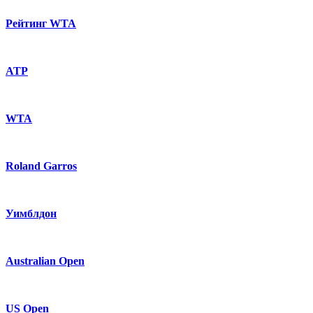
Рейтинг WTA
ATP
WTA
Roland Garros
Уимблдон
Australian Open
US Open