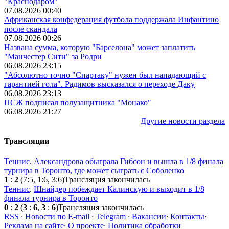
"Краснодаром"
07.08.2026 00:40
Африканская конфедерация футбола поддержала Инфантино
после скандала
07.08.2026 00:26
Названа сумма, которую "Барселона" может заплатить
"Манчестер Сити" за Родри
06.08.2026 23:15
"Абсолютно точно "Спартаку" нужен был нападающий с
гарантией гола". Радимов высказался о переходе Даку
06.08.2026 23:13
ПСЖ подписал полузащитника "Монако"
06.08.2026 21:27
Другие новости раздела
Трансляции
Теннис
.
Александрова обыграла Гибсон и вышла в 1/8 финала
турнира в Торонто, где может сыграть с Соболенко
1
:
2
(7:5, 1:6, 3:6)
Трансляция закончилась
Теннис
.
Шнайдер побеждает Калинскую и выходит в 1/8
финала турнира в Торонто
0
:
2
(
3
:
6
,
3
:
6
)
Трансляция закончилась
RSS
·
Новости по E-mail
·
Telegram
·
Вакансии
·
Контакты
·
Реклама на сайте
·
О проекте
·
Политика обработки