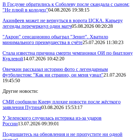
В Госдуме обратились к Соболеву после скандала с сыном:
"Не плюй в колодец"
04.08.2026 19:38:15
Акинфеев может не вернуться в ворота ЦСКА. Карьеру
легенды перечеркнул один матч
05.08.2026 00:20:28
"Акрон" сенсационно обыграл "Зенит". Хватило
минимального преимущества в счёте
25.07.2026 11:30:23
Стала известна причина смерти чемпионки ОИ по биатлону
Куклевой
14.07.2026 10:42:20
Овечкин рассказал историю фото с легендарным
футболистом: "Как ни странно, он меня узнал"
21.07.2026
19:45:50
Другие новости:
СМИ сообщили Киеву плохие новости после жёсткого
заявления Путина
03.08.2026 15:53:17
У Зеленского случилась истерика из-за ударов
России
13.07.2026 09:39:01
Подпишитесь на обновления и не пропустите ни одной
статьи!