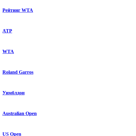
Рейтинг WTA
ATP
WTA
Roland Garros
Уимблдон
Australian Open
US Open