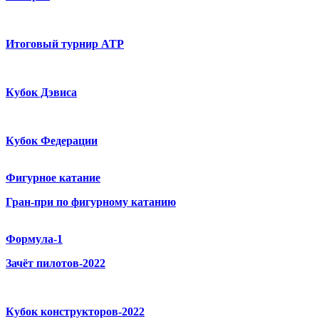
Итоговый турнир ATP
Кубок Дэвиса
Кубок Федерации
Фигурное катание
Гран-при по фигурному катанию
Формула-1
Зачёт пилотов-2022
Кубок конструкторов-2022