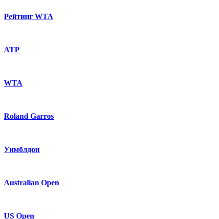
Рейтинг WTA
ATP
WTA
Roland Garros
Уимблдон
Australian Open
US Open