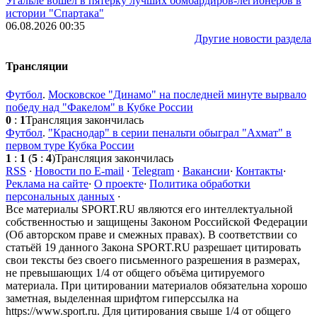
Угальле вошёл в пятёрку лучших бомбардиров-легионеров в
истории "Спартака"
06.08.2026 00:35
Другие новости раздела
Трансляции
Футбол
.
Московское "Динамо" на последней минуте вырвало
победу над "Факелом" в Кубке России
0
:
1
Трансляция закончилась
Футбол
.
"Краснодар" в серии пенальти обыграл "Ахмат" в
первом туре Кубка России
1
:
1
(
5
:
4
)
Трансляция закончилась
RSS
·
Новости по E-mail
·
Telegram
·
Вакансии
·
Контакты
·
Реклама на сайте
·
О проекте
·
Политика обработки
персональных данных
·
Все материалы SPORT.RU являются его интеллектуальной
собственностью и защищены Законом Российской Федерации
(Об авторском праве и смежных правах). В соответствии со
статьёй 19 данного Закона SPORT.RU разрешает цитировать
свои тексты без своего письменного разрешения в размерах,
не превышающих 1/4 от общего объёма цитируемого
материала. При цитировании материалов обязательна хорошо
заметная, выделенная шрифтом гиперссылка на
https://www.sport.ru. Для цитирования свыше 1/4 от общего