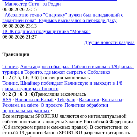
"Манчестер Сити" за Родри
06.08.2026 23:15
"Абсолютно точно "Спартаку" нужен был нападающий с
гарантией гола". Радимов высказался о переходе Даку
06.08.2026 23:13
ПСЖ подписал полузащитника "Монако"
06.08.2026 21:27
Другие новости раздела
Трансляции
Теннис
.
Александрова обыграла Гибсон и вышла в 1/8 финала
турнира в Торонто, где может сыграть с Соболенко
1
:
2
(7:5, 1:6, 3:6)
Трансляция закончилась
Теннис
.
Шнайдер побеждает Калинскую и выходит в 1/8
финала турнира в Торонто
0
:
2
(
3
:
6
,
3
:
6
)
Трансляция закончилась
RSS
·
Новости по E-mail
·
Telegram
·
Вакансии
·
Контакты
·
Реклама на сайте
·
О проекте
·
Политика обработки
персональных данных
·
Все материалы SPORT.RU являются его интеллектуальной
собственностью и защищены Законом Российской Федерации
(Об авторском праве и смежных правах). В соответствии со
статьёй 19 данного Закона SPORT.RU разрешает цитировать