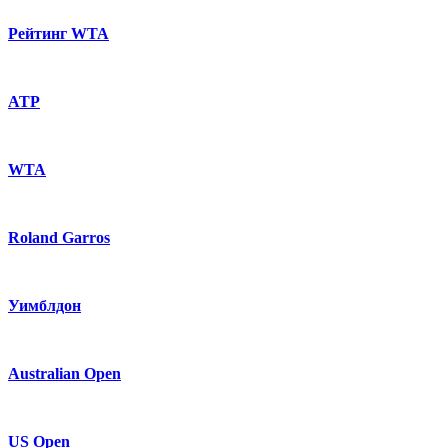
Рейтинг WTA
ATP
WTA
Roland Garros
Уимблдон
Australian Open
US Open