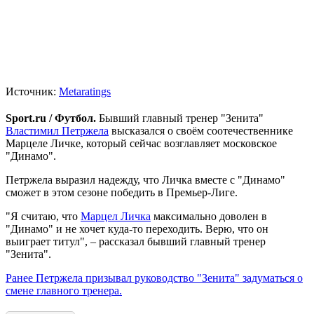
Источник:
Metaratings
Sport.ru / Футбол.
Бывший главный тренер "Зенита"
Властимил Петржела
высказался о своём соотечественнике
Марцеле Личке, который сейчас возглавляет московское
"Динамо".
Петржела выразил надежду, что Личка вместе с "Динамо"
сможет в этом сезоне победить в Премьер-Лиге.
"Я считаю, что
Марцел Личка
максимально доволен в
"Динамо" и не хочет куда-то переходить. Верю, что он
выиграет титул", – рассказал бывший главный тренер
"Зенита".
Ранее Петржела призывал руководство "Зенита" задуматься о
смене главного тренера.