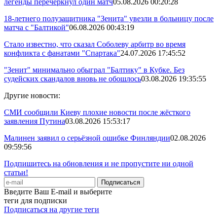
легенды перечеркнул один матч
05.08.2026 00:20:28
18-летнего полузащитника "Зенита" увезли в больницу после
матча с "Балтикой"
06.08.2026 00:43:19
Стало известно, что сказал Соболеву арбитр во время
конфликта с фанатами "Спартака"
24.07.2026 17:45:52
"Зенит" минимально обыграл "Балтику" в Кубке. Без
судейских скандалов вновь не обошлось
03.08.2026 19:35:55
Другие новости:
СМИ сообщили Киеву плохие новости после жёсткого
заявления Путина
03.08.2026 15:53:17
Малинен заявил о серьёзной ошибке Финляндии
02.08.2026
09:59:56
Подпишитесь на обновления и не пропустите ни одной
статьи!
Введите Ваш E-mail и выберите
теги для подписки
Подписаться на другие теги