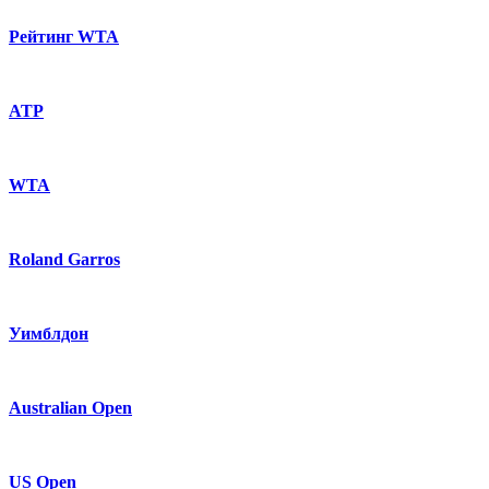
Рейтинг WTA
ATP
WTA
Roland Garros
Уимблдон
Australian Open
US Open