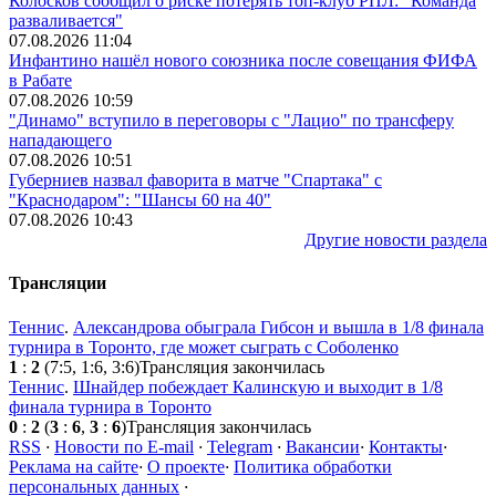
Колосков сообщил о риске потерять топ-клуб РПЛ: "Команда
разваливается"
07.08.2026 11:04
Инфантино нашёл нового союзника после совещания ФИФА
в Рабате
07.08.2026 10:59
"Динамо" вступило в переговоры с "Лацио" по трансферу
нападающего
07.08.2026 10:51
Губерниев назвал фаворита в матче "Спартака" с
"Краснодаром": "Шансы 60 на 40"
07.08.2026 10:43
Другие новости раздела
Трансляции
Теннис
.
Александрова обыграла Гибсон и вышла в 1/8 финала
турнира в Торонто, где может сыграть с Соболенко
1
:
2
(7:5, 1:6, 3:6)
Трансляция закончилась
Теннис
.
Шнайдер побеждает Калинскую и выходит в 1/8
финала турнира в Торонто
0
:
2
(
3
:
6
,
3
:
6
)
Трансляция закончилась
RSS
·
Новости по E-mail
·
Telegram
·
Вакансии
·
Контакты
·
Реклама на сайте
·
О проекте
·
Политика обработки
персональных данных
·