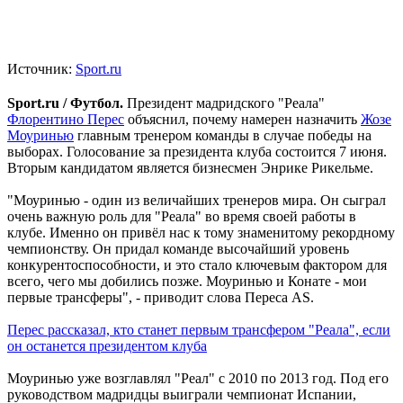
Источник:
Sport.ru
Sport.ru / Футбол.
Президент мадридского "Реала"
Флорентино Перес
объяснил, почему намерен назначить
Жозе
Моуринью
главным тренером команды в случае победы на
выборах. Голосование за президента клуба состоится 7 июня.
Вторым кандидатом является бизнесмен Энрике Рикельме.
"Моуринью - один из величайших тренеров мира. Он сыграл
очень важную роль для "Реала" во время своей работы в
клубе. Именно он привёл нас к тому знаменитому рекордному
чемпионству. Он придал команде высочайший уровень
конкурентоспособности, и это стало ключевым фактором для
всего, чего мы добились позже. Моуринью и Конате - мои
первые трансферы", - приводит слова Переса AS.
Перес рассказал, кто станет первым трансфером "Реала", если
он останется президентом клуба
Моуринью уже возглавлял "Реал" с 2010 по 2013 год. Под его
руководством мадридцы выиграли чемпионат Испании,