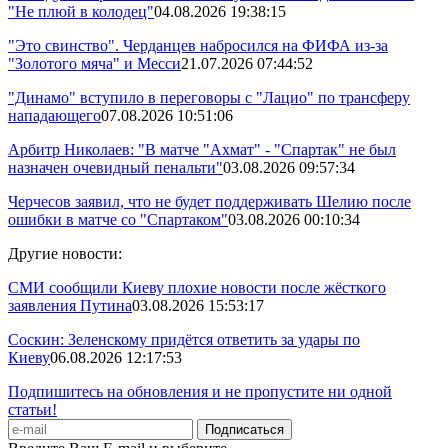
"Не плюй в колодец"
04.08.2026 19:38:15
"Это свинство". Черданцев набросился на ФИФА из-за
"Золотого мяча" и Месси
21.07.2026 07:44:52
"Динамо" вступило в переговоры с "Лацио" по трансферу
нападающего
07.08.2026 10:51:06
Арбитр Николаев: "В матче "Ахмат" - "Спартак" не был
назначен очевидный пенальти"
03.08.2026 09:57:34
Черчесов заявил, что не будет поддерживать Шелию после
ошибки в матче со "Спартаком"
03.08.2026 00:10:34
Другие новости:
СМИ сообщили Киеву плохие новости после жёсткого
заявления Путина
03.08.2026 15:53:17
Соскин: Зеленскому придётся ответить за удары по
Киеву
06.08.2026 12:17:53
Подпишитесь на обновления и не пропустите ни одной
статьи!