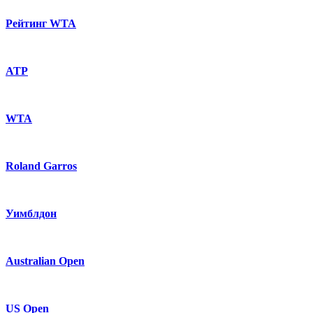
Рейтинг WTA
ATP
WTA
Roland Garros
Уимблдон
Australian Open
US Open