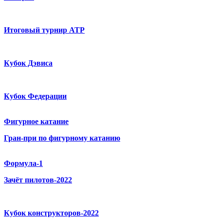
Итоговый турнир ATP
Кубок Дэвиса
Кубок Федерации
Фигурное катание
Гран-при по фигурному катанию
Формула-1
Зачёт пилотов-2022
Кубок конструкторов-2022