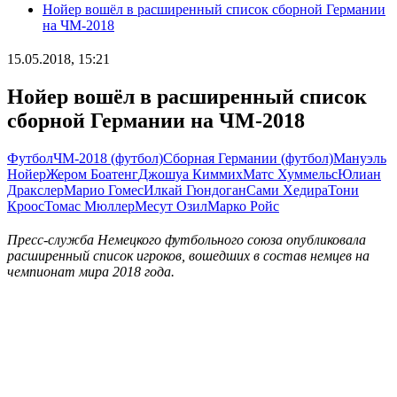
Нойер вошёл в расширенный список сборной Германии
на ЧМ-2018
15.05.2018, 15:21
Нойер вошёл в расширенный список
сборной Германии на ЧМ-2018
Футбол
ЧМ-2018 (футбол)
Сборная Германии (футбол)
Мануэль
Нойер
Жером Боатенг
Джошуа Киммих
Матс Хуммельс
Юлиан
Дракслер
Марио Гомес
Илкай Гюндоган
Сами Хедира
Тони
Кроос
Томас Мюллер
Месут Озил
Марко Ройс
Пресс-служба Немецкого футбольного союза опубликовала
расширенный список игроков, вошедших в состав немцев на
чемпионат мира 2018 года.