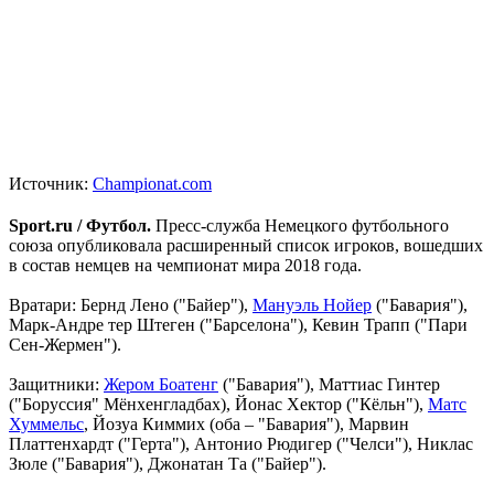
Источник:
Championat.com
Sport.ru / Футбол.
Пресс-служба Немецкого футбольного
союза опубликовала расширенный список игроков, вошедших
в состав немцев на чемпионат мира 2018 года.
Вратари: Бернд Лено ("Байер"),
Мануэль Нойер
("Бавария"),
Марк-Андре тер Штеген ("Барселона"), Кевин Трапп ("Пари
Сен-Жермен").
Защитники:
Жером Боатенг
("Бавария"), Маттиас Гинтер
("Боруссия" Мёнхенгладбах), Йонас Хектор ("Кёльн"),
Матс
Хуммельс
, Йозуа Киммих (оба – "Бавария"), Марвин
Платтенхардт ("Герта"), Антонио Рюдигер ("Челси"), Никлас
Зюле ("Бавария"), Джонатан Та ("Байер").