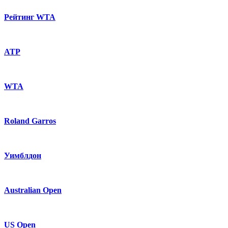
Рейтинг WTA
ATP
WTA
Roland Garros
Уимблдон
Australian Open
US Open