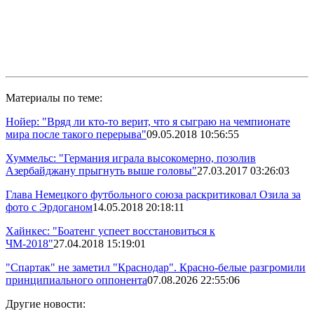
Материалы по теме:
Нойер: "Вряд ли кто-то верит, что я сыграю на чемпионате
мира после такого перерыва"
09.05.2018 10:56:55
Хуммельс: "Германия играла высокомерно, позолив
Азербайджану прыгнуть выше головы"
27.03.2017 03:26:03
Глава Немецкого футбольного союза раскритиковал Озила за
фото с Эрдоганом
14.05.2018 20:18:11
Хайнкес: "Боатенг успеет восстановиться к
ЧМ-2018"
27.04.2018 15:19:01
"Спартак" не заметил "Краснодар". Красно-белые разгромили
принципиального оппонента
07.08.2026 22:55:06
Другие новости: