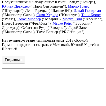
Полузащитники и нападающие: Юлиан Брандт ("Байер"),
Юлиан Дракслер
("Пари Сен-Жермен"),
Марио Гомес
("Штутгарт"), Леон Горецка ("Шальке-04"),
Илкай Гюндоган
("Манчестер Сити"),
Сами Хедира
("Ювентус"),
Тони Кроос
("Реал"),
Томас Мюллер
("Бавария"),
Месут Озил
("Арсенал"),
Нильс Петерсен ("Фрайбург"),
Марко Ройс
("Боруссия"
Дортмунд), Себастьян Руди ("Бавария"), Лерой Зане
("Манчестер Сити"), Тимо Вернер ("РБ Лейпциг").
На групповом этапе чемпионата мира–2018 сборной
Германии предстоит сыграть с Мексикой, Южной Кореей и
Швецией.
Поделиться