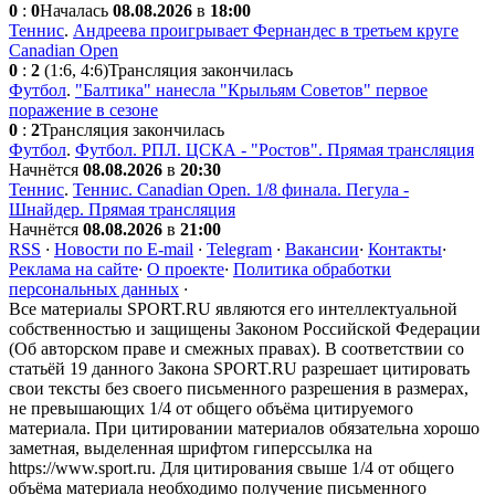
0
:
0
Началась
08.08.2026
в
18:00
Теннис
.
Андреева проигрывает Фернандес в третьем круге
Canadian Open
0
:
2
(1:6, 4:6)
Трансляция закончилась
Футбол
.
"Балтика" нанесла "Крыльям Советов" первое
поражение в сезоне
0
:
2
Трансляция закончилась
Футбол
.
Футбол. РПЛ. ЦСКА - "Ростов". Прямая трансляция
Начнётся
08.08.2026
в
20:30
Теннис
.
Теннис. Canadian Open. 1/8 финала. Пегула -
Шнайдер. Прямая трансляция
Начнётся
08.08.2026
в
21:00
RSS
·
Новости по E-mail
·
Telegram
·
Вакансии
·
Контакты
·
Реклама на сайте
·
О проекте
·
Политика обработки
персональных данных
·
Все материалы SPORT.RU являются его интеллектуальной
собственностью и защищены Законом Российской Федерации
(Об авторском праве и смежных правах). В соответствии со
статьёй 19 данного Закона SPORT.RU разрешает цитировать
свои тексты без своего письменного разрешения в размерах,
не превышающих 1/4 от общего объёма цитируемого
материала. При цитировании материалов обязательна хорошо
заметная, выделенная шрифтом гиперссылка на
https://www.sport.ru. Для цитирования свыше 1/4 от общего
объёма материала необходимо получение письменного