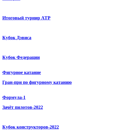
Итоговый турнир ATP
Кубок Дэвиса
Кубок Федерации
Фигурное катание
Гран-при по фигурному катанию
Формула-1
Зачёт пилотов-2022
Кубок конструкторов-2022