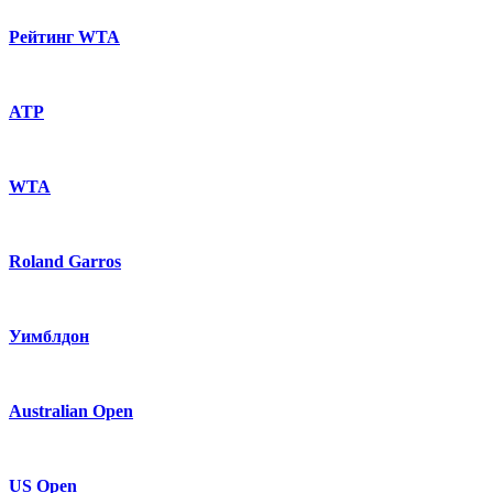
Рейтинг WTA
ATP
WTA
Roland Garros
Уимблдон
Australian Open
US Open