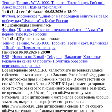
Теннис
.
Теннис. WTA-1000. Торонто. Третий круг. Гибсон -
Александрова. Прямая трансляция
1
:
0
(
1
:
4
сет 2)
Началась
06.08.2026
в
18:00
Футбол
.
Московское "Динамо" на последней минуте вырвало
победу над "Факелом" в Кубке России
0
:
1
Трансляция закончилась
Футбол
.
"Краснодар" в серии пенальти обыграл "Ахмат" в
первом туре Кубка России
1
:
1
(
5
:
4
)
Трансляция закончилась
Теннис
.
Теннис. WTA-1000. Торонто. Третий круг. Калинская
- Шнайдер. Прямая трансляция
Начнётся
06.08.2026
в
20:00
RSS
·
Новости по E-mail
·
Telegram
·
Вакансии
·
Контакты
·
Реклама на сайте
·
О проекте
·
Политика обработки
персональных данных
·
Все материалы SPORT.RU являются его интеллектуальной
собственностью и защищены Законом Российской Федерации
(Об авторском праве и смежных правах). В соответствии со
статьёй 19 данного Закона SPORT.RU разрешает цитировать
свои тексты без своего письменного разрешения в размерах,
не превышающих 1/4 от общего объёма цитируемого
материала. При цитировании материалов обязательна хорошо
заметная, выделенная шрифтом гиперссылка на
https://www.sport.ru. Для цитирования свыше 1/4 от общего
объёма материала необходимо получение письменного