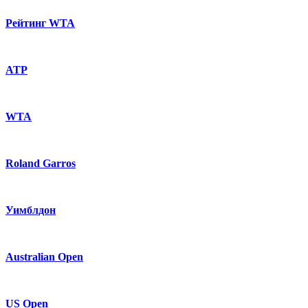
Рейтинг WTA
ATP
WTA
Roland Garros
Уимблдон
Australian Open
US Open