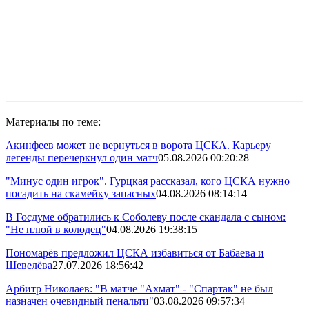
Материалы по теме:
Акинфеев может не вернуться в ворота ЦСКА. Карьеру
легенды перечеркнул один матч
05.08.2026 00:20:28
"Минус один игрок". Гурцкая рассказал, кого ЦСКА нужно
посадить на скамейку запасных
04.08.2026 08:14:14
В Госдуме обратились к Соболеву после скандала с сыном:
"Не плюй в колодец"
04.08.2026 19:38:15
Пономарёв предложил ЦСКА избавиться от Бабаева и
Шевелёва
27.07.2026 18:56:42
Арбитр Николаев: "В матче "Ахмат" - "Спартак" не был
назначен очевидный пенальти"
03.08.2026 09:57:34