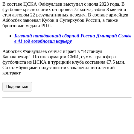
В составе ЦСКА Файзуллаев выступал с июля 2023 года. В
футболке красно-синих он провёл 72 матча, забил 8 мячей и
стал автором 22 результативных передач. В составе армейцев
Аббосбек завоевал Кубок и Суперкубок России, а также
бронзовые медали РПЛ.
Бывший нападающий сборной России Дмитрий Сычёв
в 41 год возобновил карьеру
Аббосбек Файзуллаев сейчас играет в "Истанбул
Башакшехир". По информации СМИ, сумма трансфера
футболиста из ЦСКА в турецкий клуба составила €7,5 млн.
Со стамбульцами полузащитник заключил пятилетний
контракт.
Поделиться