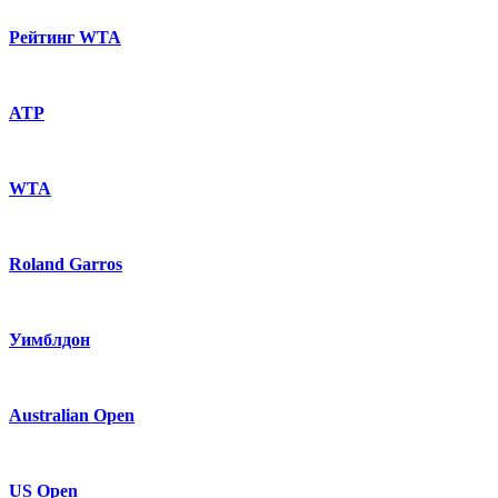
Рейтинг WTA
ATP
WTA
Roland Garros
Уимблдон
Australian Open
US Open