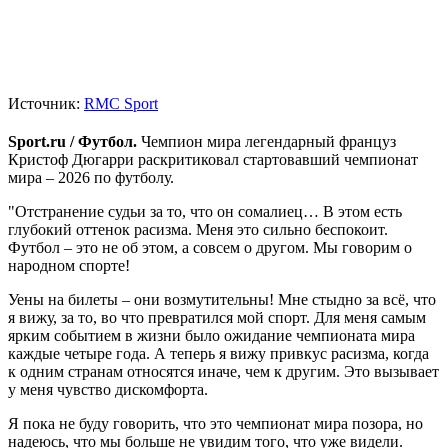
Источник:
RMC Sport
Sport.ru / Футбол.
Чемпион мира легендарный француз
Кристоф Дюгарри раскритиковал стартовавший чемпионат
мира – 2026 по футболу.
"Отстранение судьи за то, что он сомалиец… В этом есть
глубокий оттенок расизма. Меня это сильно беспокоит.
Футбол – это не об этом, а совсем о другом. Мы говорим о
народном спорте!
Уены на билеты – они возмутительны! Мне стыдно за всё, что
я вижу, за то, во что превратился мой спорт. Для меня самым
ярким событием в жизни было ожидание чемпионата мира
каждые четыре года. А теперь я вижу привкус расизма, когда
к одним странам относятся иначе, чем к другим. Это вызывает
у меня чувство дискомфорта.
Я пока не буду говорить, что это чемпионат мира позора, но
надеюсь, что мы больше не увидим того, что уже видели.