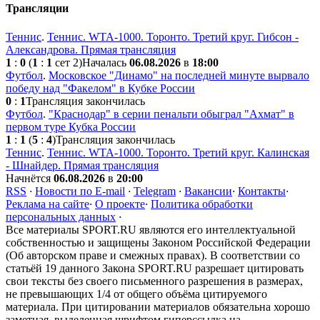
Трансляции
Теннис
.
Теннис. WTA-1000. Торонто. Третий круг. Гибсон -
Александрова. Прямая трансляция
1
:
0
(
1
:
1
сет 2)
Началась
06.08.2026
в
18:00
Футбол
.
Московское "Динамо" на последней минуте вырвало
победу над "Факелом" в Кубке России
0
:
1
Трансляция закончилась
Футбол
.
"Краснодар" в серии пенальти обыграл "Ахмат" в
первом туре Кубка России
1
:
1
(
5
:
4
)
Трансляция закончилась
Теннис
.
Теннис. WTA-1000. Торонто. Третий круг. Калинская
- Шнайдер. Прямая трансляция
Начнётся
06.08.2026
в
20:00
RSS
·
Новости по E-mail
·
Telegram
·
Вакансии
·
Контакты
·
Реклама на сайте
·
О проекте
·
Политика обработки
персональных данных
·
Все материалы SPORT.RU являются его интеллектуальной
собственностью и защищены Законом Российской Федерации
(Об авторском праве и смежных правах). В соответствии со
статьёй 19 данного Закона SPORT.RU разрешает цитировать
свои тексты без своего письменного разрешения в размерах,
не превышающих 1/4 от общего объёма цитируемого
материала. При цитировании материалов обязательна хорошо
заметная, выделенная шрифтом гиперссылка на