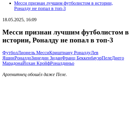
Месси признан лучшим футболистом в истории,
Роналду не попал в топ-3
18.05.2025, 16:09
Месси признан лучшим футболистом в
истории, Роналду не попал в топ-3
Футбол
Лионель Месси
Криштиану Роналду
Лев
Яшин
Роналдо
Зинедин Зидан
Франц Беккенбауэр
Пеле
Диего
Марадона
Йохан Кройф
Роналдиньо
Аргенитнец обошёл даже Пеле.