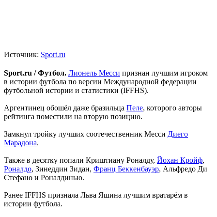
Источник:
Sport.ru
Sport.ru / Футбол.
Лионель Месси
признан лучшим игроком
в истории футбола по версии Международной федерации
футбольной истории и статистики (IFFHS).
Аргентинец обошёл даже бразильца
Пеле
, которого авторы
рейтинга поместили на вторую позицию.
Замкнул тройку лучших соотечественник Месси
Диего
Марадона
.
Также в десятку попали Криштиану Роналду,
Йохан Кройф
,
Роналдо
, Зинеддин Зидан,
Франц Беккенбауэр
, Альфредо Ди
Стефано и Роналдинью.
Ранее IFFHS признала Льва Яшина лучшим вратарём в
истории футбола.