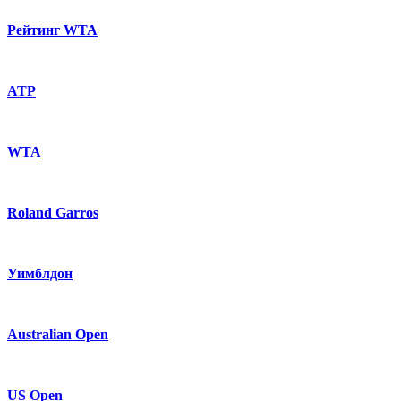
Рейтинг WTA
ATP
WTA
Roland Garros
Уимблдон
Australian Open
US Open