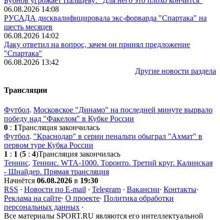
Бубнов угрожает Пальцеву: "Для него это плохо кончится"
06.08.2026 14:08
РУСАДА дисквалифицировала экс-форварда "Спартака" на
шесть месяцев
06.08.2026 14:02
Даку ответил на вопрос, зачем он принял предложение
"Спартака"
06.08.2026 13:42
Другие новости раздела
Трансляции
Футбол
.
Московское "Динамо" на последней минуте вырвало
победу над "Факелом" в Кубке России
0
:
1
Трансляция закончилась
Футбол
.
"Краснодар" в серии пенальти обыграл "Ахмат" в
первом туре Кубка России
1
:
1
(
5
:
4
)
Трансляция закончилась
Теннис
.
Теннис. WTA-1000. Торонто. Третий круг. Калинская
- Шнайдер. Прямая трансляция
Начнётся
06.08.2026
в
19:30
RSS
·
Новости по E-mail
·
Telegram
·
Вакансии
·
Контакты
·
Реклама на сайте
·
О проекте
·
Политика обработки
персональных данных
·
Все материалы SPORT.RU являются его интеллектуальной