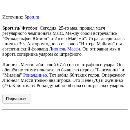
Источник:
Sport.ru
Sport.ru/ Футбол
. Сегодня, 25-го мая, прошёл матч
регулярного чемпионата МЛС. Между собой встречались
"Филадельфия Юнион" и Интер Майами". Игра завершилась
вничью 3:3. Автором одного из голов "Интера Майами" стал
аргентинский форвард
Лионель Месси
. Он отправил мяч в
ворота соперника ударом со штрафного.
Лионель Месси забил свой 67-й гол со штрафного удара. Он
обошёл по этому показателю бывшего игрока "Барселоны" и
"Милана"
Роналдиньо
. Тот забил 66 таких голов. Опережают
Лионеля Месси только два игрока. Это Пеле (70) и Жуниньо
(77). Криштиану Роналду забил 64 гола со штрафных ударов.
Поделиться