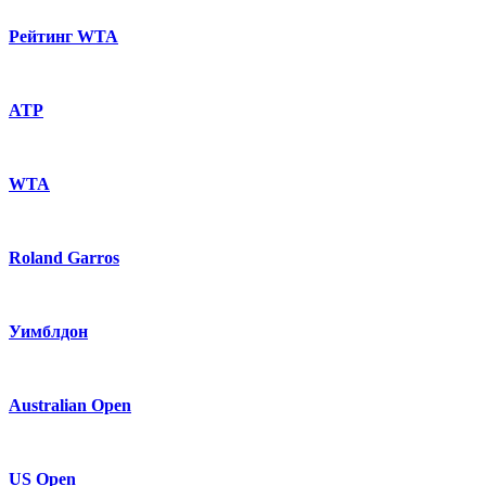
Рейтинг WTA
ATP
WTA
Roland Garros
Уимблдон
Australian Open
US Open