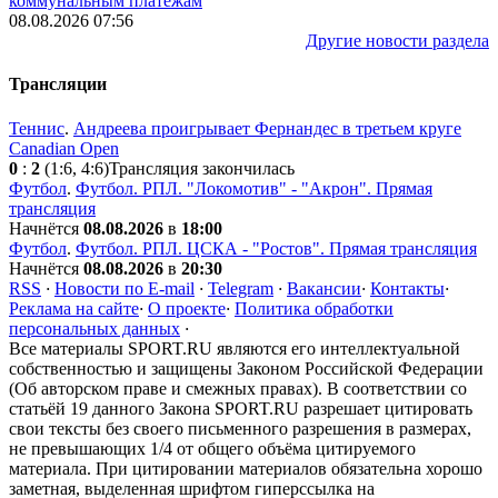
коммунальным платежам
08.08.2026 07:56
Другие новости раздела
Трансляции
Теннис
.
Андреева проигрывает Фернандес в третьем круге
Canadian Open
0
:
2
(1:6, 4:6)
Трансляция закончилась
Футбол
.
Футбол. РПЛ. "Локомотив" - "Акрон". Прямая
трансляция
Начнётся
08.08.2026
в
18:00
Футбол
.
Футбол. РПЛ. ЦСКА - "Ростов". Прямая трансляция
Начнётся
08.08.2026
в
20:30
RSS
·
Новости по E-mail
·
Telegram
·
Вакансии
·
Контакты
·
Реклама на сайте
·
О проекте
·
Политика обработки
персональных данных
·
Все материалы SPORT.RU являются его интеллектуальной
собственностью и защищены Законом Российской Федерации
(Об авторском праве и смежных правах). В соответствии со
статьёй 19 данного Закона SPORT.RU разрешает цитировать
свои тексты без своего письменного разрешения в размерах,
не превышающих 1/4 от общего объёма цитируемого
материала. При цитировании материалов обязательна хорошо
заметная, выделенная шрифтом гиперссылка на