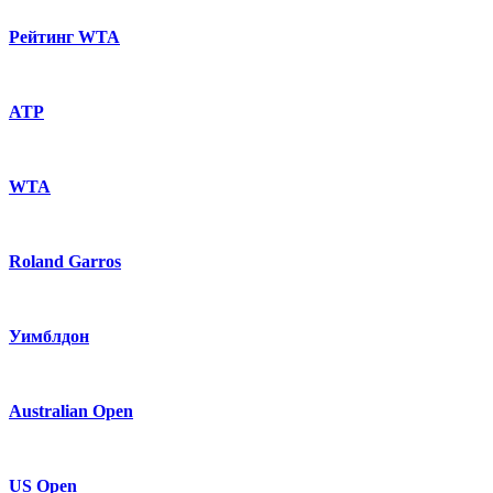
Рейтинг WTA
ATP
WTA
Roland Garros
Уимблдон
Australian Open
US Open