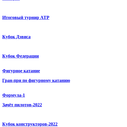
Итоговый турнир ATP
Кубок Дэвиса
Кубок Федерации
Фигурное катание
Гран-при по фигурному катанию
Формула-1
Зачёт пилотов-2022
Кубок конструкторов-2022