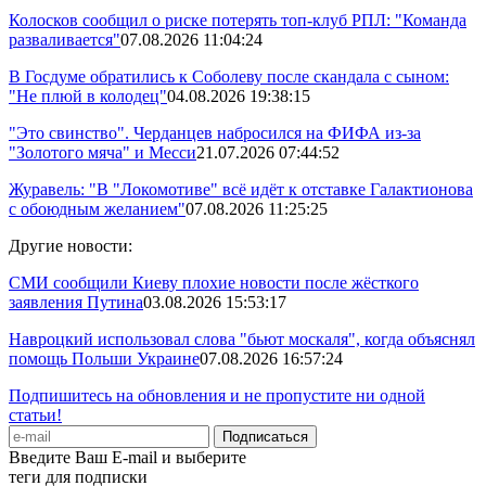
Колосков сообщил о риске потерять топ-клуб РПЛ: "Команда
разваливается"
07.08.2026 11:04:24
В Госдуме обратились к Соболеву после скандала с сыном:
"Не плюй в колодец"
04.08.2026 19:38:15
"Это свинство". Черданцев набросился на ФИФА из-за
"Золотого мяча" и Месси
21.07.2026 07:44:52
Журавель: "В "Локомотиве" всё идёт к отставке Галактионова
с обоюдным желанием"
07.08.2026 11:25:25
Другие новости:
СМИ сообщили Киеву плохие новости после жёсткого
заявления Путина
03.08.2026 15:53:17
Навроцкий использовал слова "бьют москаля", когда объяснял
помощь Польши Украине
07.08.2026 16:57:24
Подпишитесь на обновления и не пропустите ни одной
статьи!
Введите Ваш E-mail и выберите
теги для подписки