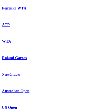
Рейтинг WTA
ATP
WTA
Roland Garros
Уимблдон
Australian Open
US Open