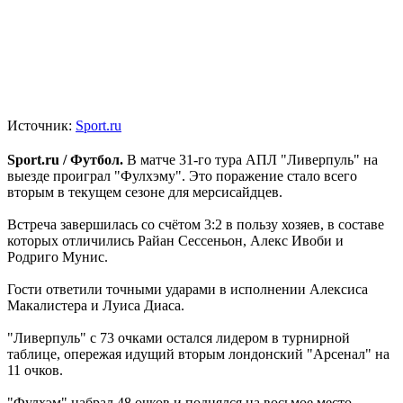
Источник:
Sport.ru
Sport.ru / Футбол.
В матче 31-го тура АПЛ "Ливерпуль" на
выезде проиграл "Фулхэму". Это поражение стало всего
вторым в текущем сезоне для мерсисайдцев.
Встреча завершилась со счётом 3:2 в пользу хозяев, в составе
которых отличились Райан Сессеньон, Алекс Ивоби и
Родриго Мунис.
Гости ответили точными ударами в исполнении Алексиса
Макалистера и Луиса Диаса.
"Ливерпуль" с 73 очками остался лидером в турнирной
таблице, опережая идущий вторым лондонский "Арсенал" на
11 очков.
"Фулхэм" набрал 48 очков и поднялся на восьмое место.