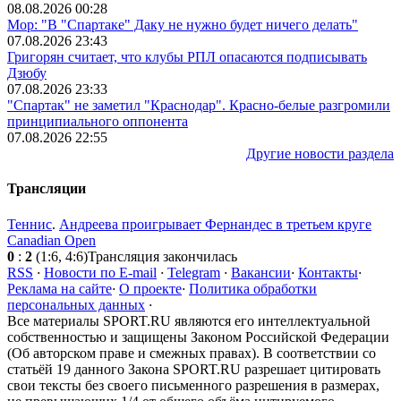
08.08.2026 00:28
Мор: "В "Спартаке" Даку не нужно будет ничего делать"
07.08.2026 23:43
Григорян считает, что клубы РПЛ опасаются подписывать
Дзюбу
07.08.2026 23:33
"Спартак" не заметил "Краснодар". Красно-белые разгромили
принципиального оппонента
07.08.2026 22:55
Другие новости раздела
Трансляции
Теннис
.
Андреева проигрывает Фернандес в третьем круге
Canadian Open
0
:
2
(1:6, 4:6)
Трансляция закончилась
RSS
·
Новости по E-mail
·
Telegram
·
Вакансии
·
Контакты
·
Реклама на сайте
·
О проекте
·
Политика обработки
персональных данных
·
Все материалы SPORT.RU являются его интеллектуальной
собственностью и защищены Законом Российской Федерации
(Об авторском праве и смежных правах). В соответствии со
статьёй 19 данного Закона SPORT.RU разрешает цитировать
свои тексты без своего письменного разрешения в размерах,