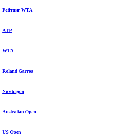
Рейтинг WTA
ATP
WTA
Roland Garros
Уимблдон
Australian Open
US Open