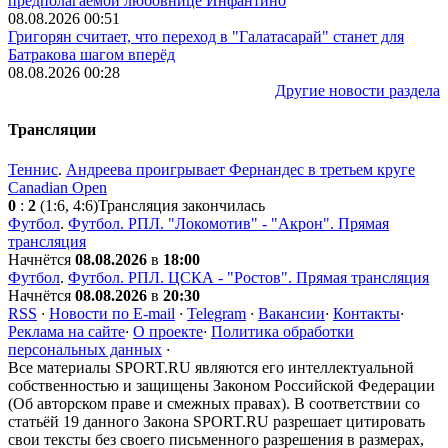
предполагаемой любовнице Инфантино
08.08.2026 00:51
Григорян считает, что переход в "Галатасарай" станет для
Батракова шагом вперёд
08.08.2026 00:28
Другие новости раздела
Трансляции
Теннис
.
Андреева проигрывает Фернандес в третьем круге
Canadian Open
0
:
2
(1:6, 4:6)
Трансляция закончилась
Футбол
.
Футбол. РПЛ. "Локомотив" - "Акрон". Прямая
трансляция
Начнётся
08.08.2026
в
18:00
Футбол
.
Футбол. РПЛ. ЦСКА - "Ростов". Прямая трансляция
Начнётся
08.08.2026
в
20:30
RSS
·
Новости по E-mail
·
Telegram
·
Вакансии
·
Контакты
·
Реклама на сайте
·
О проекте
·
Политика обработки
персональных данных
·
Все материалы SPORT.RU являются его интеллектуальной
собственностью и защищены Законом Российской Федерации
(Об авторском праве и смежных правах). В соответствии со
статьёй 19 данного Закона SPORT.RU разрешает цитировать
свои тексты без своего письменного разрешения в размерах,