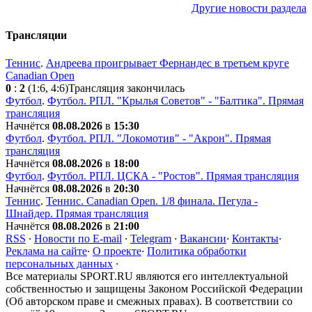
Другие новости раздела
Трансляции
Теннис
.
Андреева проигрывает Фернандес в третьем круге
Canadian Open
0
:
2
(1:6, 4:6)
Трансляция закончилась
Футбол
.
Футбол. РПЛ. "Крылья Советов" - "Балтика". Прямая
трансляция
Начнётся
08.08.2026
в
15:30
Футбол
.
Футбол. РПЛ. "Локомотив" - "Акрон". Прямая
трансляция
Начнётся
08.08.2026
в
18:00
Футбол
.
Футбол. РПЛ. ЦСКА - "Ростов". Прямая трансляция
Начнётся
08.08.2026
в
20:30
Теннис
.
Теннис. Canadian Open. 1/8 финала. Пегула -
Шнайдер. Прямая трансляция
Начнётся
08.08.2026
в
21:00
RSS
·
Новости по E-mail
·
Telegram
·
Вакансии
·
Контакты
·
Реклама на сайте
·
О проекте
·
Политика обработки
персональных данных
·
Все материалы SPORT.RU являются его интеллектуальной
собственностью и защищены Законом Российской Федерации
(Об авторском праве и смежных правах). В соответствии со