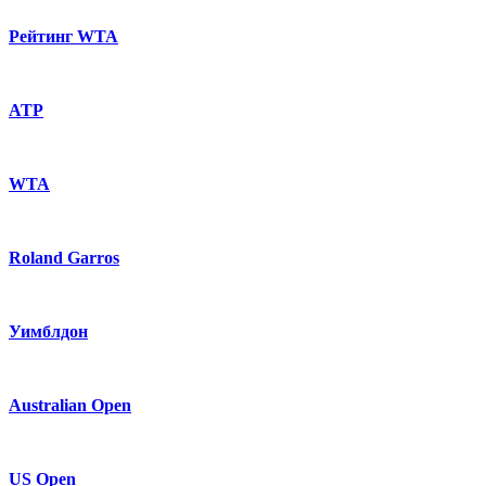
Рейтинг WTA
ATP
WTA
Roland Garros
Уимблдон
Australian Open
US Open