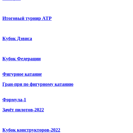
Итоговый турнир ATP
Кубок Дэвиса
Кубок Федерации
Фигурное катание
Гран-при по фигурному катанию
Формула-1
Зачёт пилотов-2022
Кубок конструкторов-2022