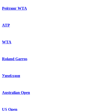
Рейтинг WTA
ATP
WTA
Roland Garros
Уимблдон
Australian Open
US Open