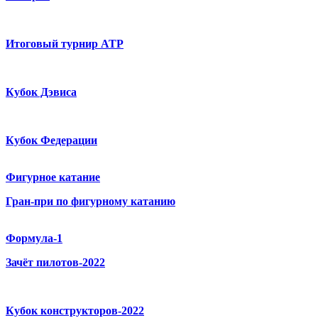
Итоговый турнир ATP
Кубок Дэвиса
Кубок Федерации
Фигурное катание
Гран-при по фигурному катанию
Формула-1
Зачёт пилотов-2022
Кубок конструкторов-2022