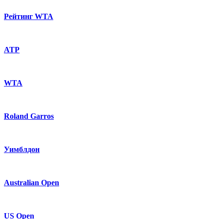
Рейтинг WTA
ATP
WTA
Roland Garros
Уимблдон
Australian Open
US Open