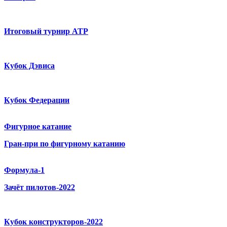
Итоговый турнир ATP
Кубок Дэвиса
Кубок Федерации
Фигурное катание
Гран-при по фигурному катанию
Формула-1
Зачёт пилотов-2022
Кубок конструкторов-2022