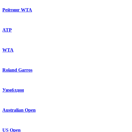
Рейтинг WTA
ATP
WTA
Roland Garros
Уимблдон
Australian Open
US Open